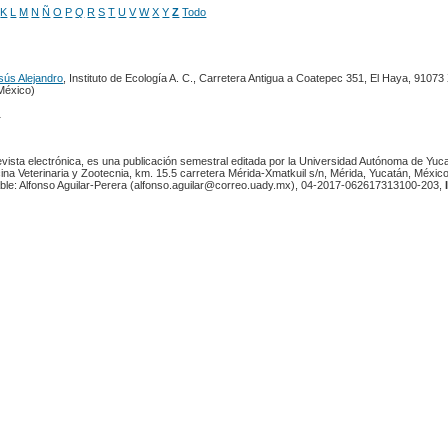
K
L
M
N
Ñ
O
P
Q
R
S
T
U
V
W
X
Y
Z
Todo
sús Alejandro
, Instituto de Ecología A. C., Carretera Antigua a Coatepec 351, El Haya, 91073
México)
e 1
revista electrónica, es una publicación semestral editada por la Universidad Autónoma de Yuc
ina Veterinaria y Zootecnia, km. 15.5 carretera Mérida-Xmatkuil s/n, Mérida, Yucatán, México
ble: Alfonso Aguilar-Perera (alfonso.aguilar@correo.uady.mx), 04-2017-062617313100-203,