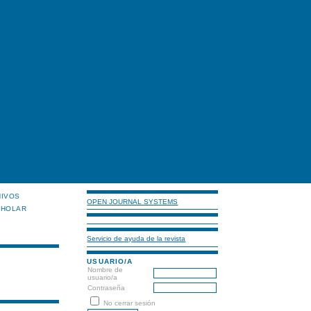
HIVOS
OPEN JOURNAL SYSTEMS
CHOLAR
Servicio de ayuda de la revista
USUARIO/A
Nombre de
usuario/a
Contraseña
No cerrar sesión