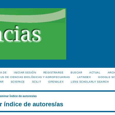
A DE
INICIAR SESIÓN
REGISTRARSE
BUSCAR
ACTUAL
ARC
US DE CIENCIAS BIOLÓGICAS Y AGROPECUARIAS
LATINDEX
GOOGLE S
AR
SCISPACE
SCILIT
OPENALEX
LENS SCHOLARLY SEARCH
aminar índice de autores/as
 índice de autores/as