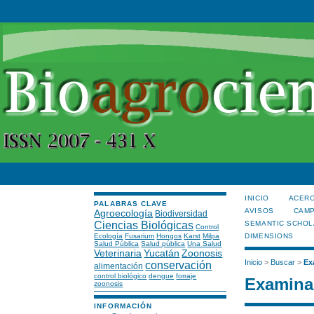
INICIO
ACERC
PALABRAS CLAVE
AVISOS
CAMP
Agroecología
Biodiversidad
Ciencias Biológicas
SEMANTIC SCHOL
Control
Ecología
Fusarium
Hongos
Karst
Milpa
DIMENSIONS
Salud Pública
Salud pública
Una Salud
Veterinaria
Yucatán
Zoonosis
Inicio
>
Buscar
>
Ex
conservación
alimentación
control biológico
dengue
forraje
Examinar
zoonosis
INFORMACIÓN