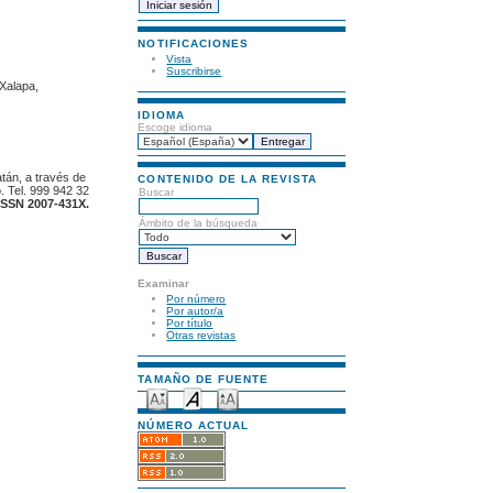
NOTIFICACIONES
Vista
Suscribirse
 Xalapa,
IDIOMA
Escoge idioma
atán, a través de
CONTENIDO DE LA REVISTA
. Tel. 999 942 32
Buscar
ISSN 2007-431X.
Ámbito de la búsqueda
Examinar
Por número
Por autor/a
Por título
Otras revistas
TAMAÑO DE FUENTE
NÚMERO ACTUAL