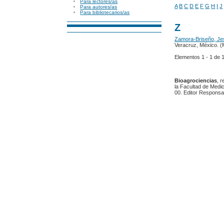
Para lectores/as
A
B
C
D
E
F
G
H
I
J
Para autores/as
Para bibliotecarios/as
Z
Zamora-Briseño, Je
Veracruz, México. (
Elementos 1 - 1 d
Bioagrociencias
, 
la Facultad de Medic
00. Editor Responsa