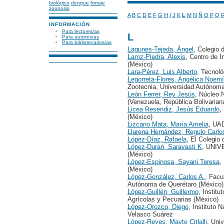
biológico
dengue
forraje
zoonosis
A
B
C
D
E
F
G
H
I
J
K
L
M
N
Ñ
O
P
Q
INFORMACIÓN
Para lectores/as
L
Para autores/as
Para bibliotecarios/as
Lagunes-Tejeda, Ángel
, Colegio 
Lamz-Piedra, Alexis
, Centro de I
(México)
Lara-Pérez, Luis Alberto
, Tecnol
Legorreta-Flores, Angélica Noemí
Zootecnia, Universidad Autónom
León Ferrer, Rey Jesús
, Núcleo 
(Venezuela, República Bolivarian
Licea Resendiz, Jesús Eduardo
,
(México)
Lizcano Mata, María Amelia
, UA
Llarena Hernández, Regulo Carlo
López-Díaz, Rafaela
, El Colegio 
López-Duran, Saravasti K
, UNI
(México)
López-Espinosa, Sayani Teresa
,
(México)
López-González, Carlos A.
, Facu
Autónoma de Querétaro (México)
López-Guillén, Guillermo
, Instit
Agrícolas y Pecuarias (México)
López-Orozco, Diego
, Instituto 
Velasco Suárez
López-Reyes, Mayte Citlalli
, Uni