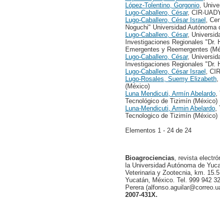
López-Tolentino, Gorgonio
, Univ
Lugo-Caballero, César
, CIR-UADY
Lugo-Caballero, César Israel
, Ce
Noguchi" Universidad Autónoma 
Lugo-Caballero, César
, Universi
Investigaciones Regionales "Dr.
Emergentes y Reemergentes (Mé
Lugo-Caballero, César
, Universi
Investigaciones Regionales "Dr. 
Lugo-Caballero, César Israel
, CI
Lugo-Rosales, Suemy Elizabeth
,
(México)
Luna Mendicuti, Armín Abelardo
,
Tecnológico de Tizimín (México)
Luna-Mendicuti, Armin Abelardo
,
Tecnologico de Tizimín (México)
Elementos 1 - 24 de 24
Bioagrociencias
, revista electr
la Universidad Autónoma de Yucat
Veterinaria y Zootecnia, km. 15.5
Yucatán, México. Tel. 999 942 32
Perera (alfonso.aguilar@correo.
2007-431X.