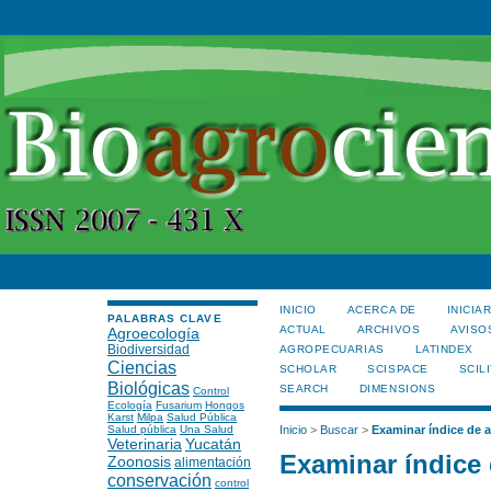
INICIO
ACERCA DE
INICIA
PALABRAS CLAVE
ACTUAL
ARCHIVOS
AVISO
Agroecología
Biodiversidad
AGROPECUARIAS
LATINDEX
Ciencias
SCHOLAR
SCISPACE
SCILI
Biológicas
SEARCH
DIMENSIONS
Control
Ecología
Fusarium
Hongos
Karst
Milpa
Salud Pública
Salud pública
Una Salud
Inicio
>
Buscar
>
Examinar índice de a
Veterinaria
Yucatán
Examinar índice 
Zoonosis
alimentación
conservación
control