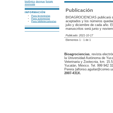
biológico
dengue
forraje
zoonosis
Publicación
INFORMACIÓN
Para lectores/as
BIOAGROCIENCIAS publicará su
Para autores/as
aceptados y los números queda
Para bibliotecarios/as
julio y diciembre de cada año. E
manuscritos será junio y novie
Publicado: 2021-10-17
Elementos 1 - 1 de 1
Bioagrociencias
, revista electr
la Universidad Autónoma de Yucat
Veterinaria y Zootecnia, km. 15.5
Yucatán, México. Tel. 999 942 32
Perera (alfonso.aguilar@correo.
2007-431X.