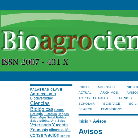
INICIO
ACERCA DE
INICIA
PALABRAS CLAVE
ACTUAL
ARCHIVOS
AVISO
Agroecología
Biodiversidad
AGROPECUARIAS
LATINDEX
Ciencias
SCHOLAR
SCISPACE
SCILI
Biológicas
SEARCH
DIMENSIONS
Control
Ecología
Fusarium
Hongos
Karst
Milpa
Salud Pública
Salud pública
Una Salud
Inicio
>
Avisos
Veterinaria
Yucatán
Zoonosis
Avisos
alimentación
conservación
control