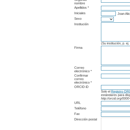
nombre
Apellidos *
Iniciales
Joan Alic
Sexo
Institución
(Su institución, p. e
Firma
Correo
electrónico *
Confirmar
correo
electrónico *
ORCID iD
Solo el
Registro OR
estándares para dis
http://orcid.org/00
URL
Teléfono
Fax
Dirección postal