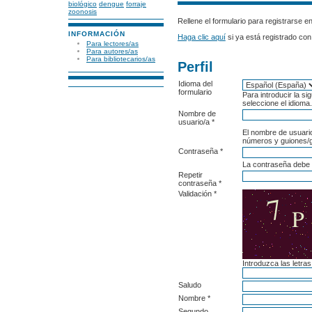
biológico
dengue
forraje
zoonosis
Rellene el formulario para registrarse en 
INFORMACIÓN
Haga clic aquí
si ya está registrado con 
Para lectores/as
Para autores/as
Para bibliotecarios/as
Perfil
Idioma del
formulario
Para introducir la si
seleccione el idioma.
Nombre de
usuario/a *
El nombre de usuari
números y guiones/g
Contraseña *
La contraseña debe 
Repetir
contraseña *
Validación *
Introduzca las letra
Saludo
Nombre *
Segundo