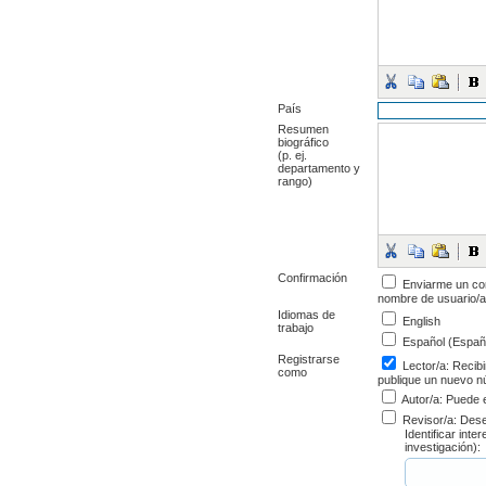
País
Resumen
biográfico
(p. ej.
departamento y
rango)
Confirmación
Enviarme un cor
nombre de usuario/a
Idiomas de
English
trabajo
Español (Españ
Registrarse
Lector/a
: Recib
como
publique un nuevo nú
Autor/a
: Puede e
Revisor/a
: Dese
Identificar int
investigación):