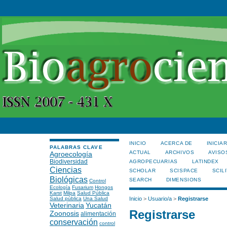
INICIO
ACERCA DE
INICIA
PALABRAS CLAVE
ACTUAL
ARCHIVOS
AVISO
Agroecología
Biodiversidad
AGROPECUARIAS
LATINDEX
Ciencias
SCHOLAR
SCISPACE
SCILI
Biológicas
SEARCH
DIMENSIONS
Control
Ecología
Fusarium
Hongos
Karst
Milpa
Salud Pública
Salud pública
Una Salud
Inicio
>
Usuario/a
>
Registrarse
Veterinaria
Yucatán
Registrarse
Zoonosis
alimentación
conservación
control