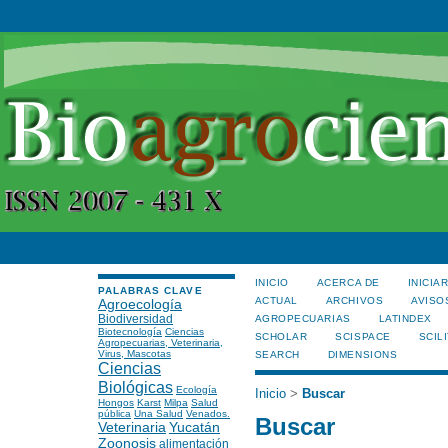
INICIO
ACERCA DE
INICIA
PALABRAS CLAVE
ACTUAL
ARCHIVOS
AVISO
Agroecología
Biodiversidad
AGROPECUARIAS
LATINDEX
Biotecnología
Ciencias
SCHOLAR
SCISPACE
SCILI
Agropecuarias, Veterinaria,
Virus, Mascotas
SEARCH
DIMENSIONS
Ciencias
Biológicas
Ecología
Inicio
>
Buscar
Hongos
Karst
Milpa
Salud
pública
Una Salud
Venados.
Buscar
Veterinaria
Yucatán
Zoonosis
alimentación