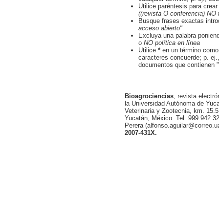
Utilice paréntesis para crea
((revista O conferencia) NO 
Busque frases exactas intro
acceso abierto"
Excluya una palabra ponien
o
NO política en línea
Utilice
*
en un término como 
caracteres concuerde; p. ej.
documentos que contienen "s
Bioagrociencias
, revista electr
la Universidad Autónoma de Yucat
Veterinaria y Zootecnia, km. 15.5
Yucatán, México. Tel. 999 942 32
Perera (alfonso.aguilar@correo.
2007-431X.