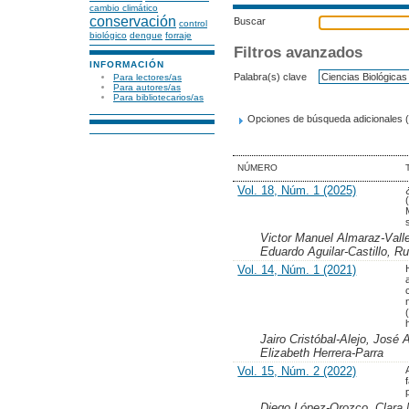
cambio climático
conservación
Buscar
control
biológico
dengue
forraje
Filtros avanzados
INFORMACIÓN
Palabra(s) clave
Para lectores/as
Para autores/as
Para bibliotecarios/as
Opciones de búsqueda adicionales (
NÚMERO
Vol. 18, Núm. 1 (2025)
Victor Manuel Almaraz-Valle
Eduardo Aguilar-Castillo, Ru
Vol. 14, Núm. 1 (2021)
Jairo Cristóbal-Alejo, José
Elizabeth Herrera-Parra
Vol. 15, Núm. 2 (2022)
Diego López-Orozco, Clara 