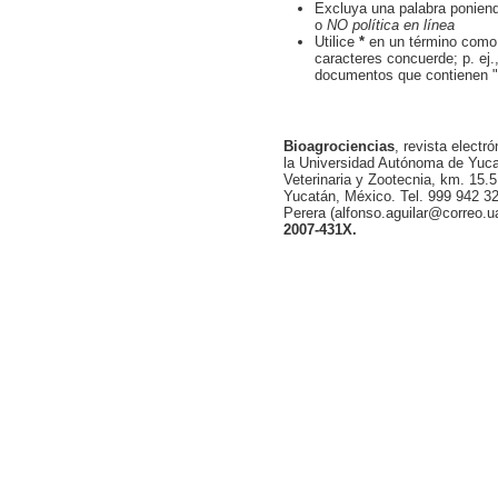
Excluya una palabra ponien
o
NO política en línea
Utilice
*
en un término como 
caracteres concuerde; p. ej.
documentos que contienen "s
Bioagrociencias
, revista electr
la Universidad Autónoma de Yucat
Veterinaria y Zootecnia, km. 15.5
Yucatán, México. Tel. 999 942 32
Perera (alfonso.aguilar@correo.
2007-431X.