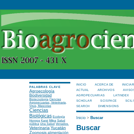
INICIO
ACERCA DE
INICIA
PALABRAS CLAVE
ACTUAL
ARCHIVOS
AVISO
Agroecología
Biodiversidad
AGROPECUARIAS
LATINDEX
Biotecnología
Ciencias
SCHOLAR
SCISPACE
SCILI
Agropecuarias, Veterinaria,
Virus, Mascotas
SEARCH
DIMENSIONS
Ciencias
Biológicas
Ecología
Inicio
>
Buscar
Hongos
Karst
Milpa
Salud
pública
Una Salud
Venados.
Buscar
Veterinaria
Yucatán
Zoonosis
alimentación