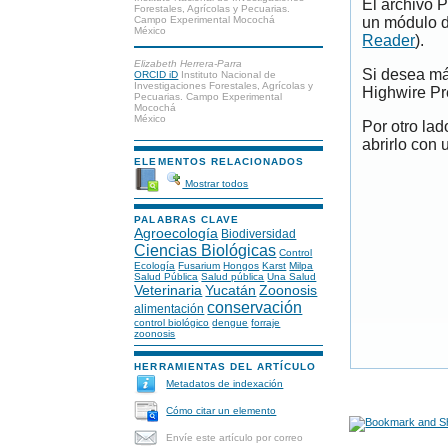
El archivo 
Forestales, Agrícolas y Pecuarias.
Campo Experimental Mocochá
un módulo d
México
Reader
).
Elizabeth Herrera-Parra
Si desea má
ORCID iD
Instituto Nacional de
Investigaciones Forestales, Agrícolas y
Highwire Pr
Pecuarias. Campo Experimental
Mocochá
México
Por otro la
abrirlo con 
ELEMENTOS RELACIONADOS
Mostrar todos
PALABRAS CLAVE
Agroecología
Biodiversidad
Ciencias Biológicas
Control
Ecología
Fusarium
Hongos
Karst
Milpa
Salud Pública
Salud pública
Una Salud
Veterinaria
Yucatán
Zoonosis
conservación
alimentación
control biológico
dengue
forraje
zoonosis
HERRAMIENTAS DEL ARTÍCULO
Metadatos de indexación
Cómo citar un elemento
Envíe este artículo por correo