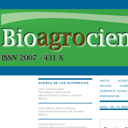
INICIO
ACERC
ACERCA DE LOS AUTORES/AS
AVISOS
CAMP
Jairo Cristóbal-Alejo
SEMANTIC SCHOL
Tecnológico Nacional de
México/Campus Conkal, Yucatán
DIMENSIONS
México
Inicio
>
Vol. 14, Núm
José Alberto Ramos-Zapata
Universidad Autónoma de Yucatán
México
Carolina Basto-Pool
Instituto Nacional de Investigaciones