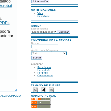
talado
Acrobat
NOTIFICACIONES
Vista
Suscribirse
s,
 PDFs
.
IDIOMA
Escoge idioma
 podrá
anterior.
CONTENIDO DE LA REVISTA
Buscar
Ámbito de la búsqueda
Examinar
Por número
Por autor/a
Por título
Otras revistas
TAMAÑO DE FUENTE
TALLA COMPLETA
NÚMERO ACTUAL