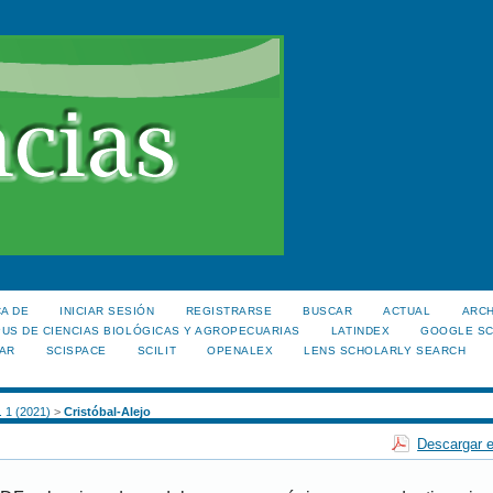
A DE
INICIAR SESIÓN
REGISTRARSE
BUSCAR
ACTUAL
ARC
US DE CIENCIAS BIOLÓGICAS Y AGROPECUARIAS
LATINDEX
GOOGLE S
AR
SCISPACE
SCILIT
OPENALEX
LENS SCHOLARLY SEARCH
. 1 (2021)
>
Cristóbal-Alejo
Descargar e