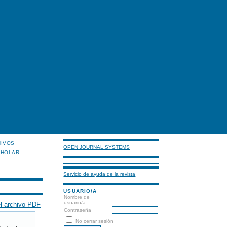
HIVOS
OPEN JOURNAL SYSTEMS
CHOLAR
Servicio de ayuda de la revista
USUARIO/A
Nombre de
usuario/a
l archivo PDF
Contraseña
No cerrar sesión