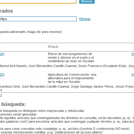
nzados
Eliminar
ueda adicionales (haga clic para mostrar)
TÍTULO
024)
Efecto de microorganismos de
R
monte y abonos en el suelo y el
rendimiento de maíz en Yucatán
arisol Itzá-Kantún, José Bernardino Castillo-Caamal, Jesús Francisco Escalante-Euán, Jor
s
023)
Agricultura de Conservación: una
R
alternativa para el mejoramiento
de la milpa en Yucatán
 Gamboa Cimé, José Bernardino Castillo Caamal, Jorge Santiago Santos Flores, Jesús Franc
an
 2
 búsqueda:
de búsqueda no distinguen entre mayúsculas y minúsculas
comunes serán ignoradas
ólo aquellos artículos que contengan
todos
los términos en consulta, serán devueltos (p. ej.:
ples palabras con
O
para encontrar artículos que contengan cualquier término; p. ej.,
educaci
esis para crear consultas más complejas; p. ej.,
archivo ((revista O conferencia) NO tesis)
exactas introduciendo comillas; p.ej,
"publicaciones de acceso abierto"