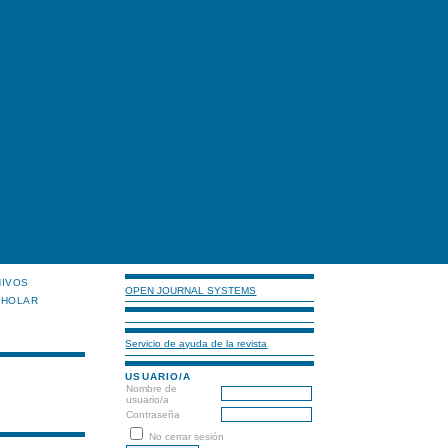
HIVOS
OPEN JOURNAL SYSTEMS
CHOLAR
Servicio de ayuda de la revista
USUARIO/A
Nombre de
usuario/a
Contraseña
No cerrar sesión