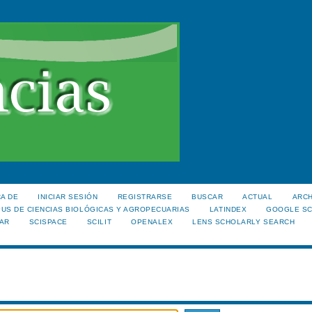
A DE
INICIAR SESIÓN
REGISTRARSE
BUSCAR
ACTUAL
ARC
US DE CIENCIAS BIOLÓGICAS Y AGROPECUARIAS
LATINDEX
GOOGLE S
AR
SCISPACE
SCILIT
OPENALEX
LENS SCHOLARLY SEARCH