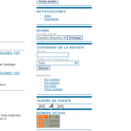
NOTIFICACIONES
Vista
Suscribirse
IDIOMA
Escoge idioma
CONTENIDO DE LA REVISTA
Buscar
ESUMEN
PDF
Ámbito de la búsqueda
ge Santiago
ESUMEN
PDF
Examinar
Por número
Por autor/a
isco
Por título
Otras revistas
TAMAÑO DE FUENTE
NÚMERO ACTUAL
Y
está implícito)
ón O