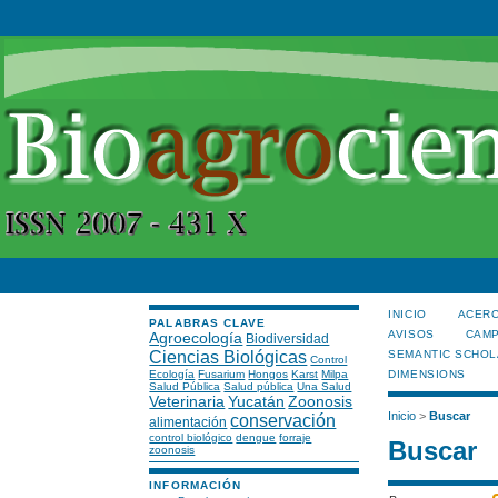
INICIO
ACERC
PALABRAS CLAVE
AVISOS
CAMP
Agroecología
Biodiversidad
Ciencias Biológicas
SEMANTIC SCHOL
Control
Ecología
Fusarium
Hongos
Karst
Milpa
DIMENSIONS
Salud Pública
Salud pública
Una Salud
Veterinaria
Yucatán
Zoonosis
Inicio
>
Buscar
conservación
alimentación
control biológico
dengue
forraje
Buscar
zoonosis
INFORMACIÓN