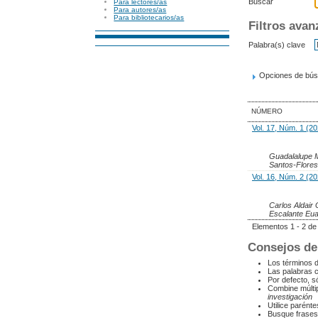
Buscar
Para lectores/as
Para autores/as
Para bibliotecarios/as
Filtros ava
Palabra(s) clave
Opciones de búsq
NÚMERO
Vol. 17, Núm. 1 (2
Guadalalupe M
Santos-Flore
Vol. 16, Núm. 2 (2
Carlos Aldair
Escalante Eu
Elementos 1 - 2 de
Consejos de
Los términos 
Las palabras 
Por defecto, s
Combine múlti
investigación
Utilice parént
Busque frases 