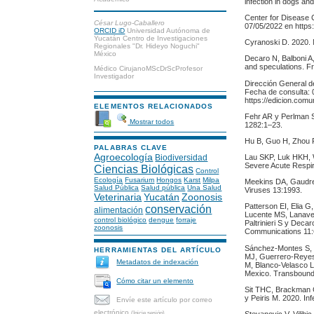
infection in dogs a
Center for Disease 
César Lugo-Caballero
07/05/2022 en https
ORCID iD
Universidad Autónoma de
Yucatán Centro de Investigaciones
Cyranoski D. 2020. 
Regionales "Dr. Hideyo Noguchi"
México
Decaro N, Balboni A,
and speculations. Fr
Médico CirujanoMScDrScProfesor
Investigador
Dirección General d
Fecha de consulta: 
https://edicion.com
ELEMENTOS RELACIONADOS
Fehr AR y Perlman S
Mostrar todos
1282:1–23.
Hu B, Guo H, Zhou 
PALABRAS CLAVE
Agroecología
Biodiversidad
Lau SKP, Luk HKH, 
Severe Acute Respi
Ciencias Biológicas
Control
Ecología
Fusarium
Hongos
Karst
Milpa
Meekins DA, Gaudrea
Salud Pública
Salud pública
Una Salud
Viruses 13:1993.
Veterinaria
Yucatán
Zoonosis
Patterson EI, Elia 
conservación
alimentación
Lucente MS, Lanave 
control biológico
dengue
forraje
Paltrinieri S y Dec
zoonosis
Communications 11:
Sánchez-Montes S, 
HERRAMIENTAS DEL ARTÍCULO
MJ, Guerrero-Reyes
Metadatos de indexación
M, Blanco-Velasco L
Mexico. Transbound
Cómo citar un elemento
Sit THC, Brackman
y Peiris M. 2020. I
Envíe este artículo por correo
electrónico
(Inicie sesión)