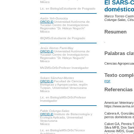
El SARS-Co
México
doméstic
Lic. en BiologíaEstudiante de Posgrado
Marco Torres-Castr
Aarón Yeh-Gorocica
Colunga-Salas, Cés
ORCID iD
Universidad Autónoma de
Yucatán Centro de Investigaciones
Regionales "Dr. Hideyo Noguchi"
Resumen
México
IBQMScEstudiante de Posgrado
.
Jesús Alonso Panti-May
ORCID iD
Universidad Autónoma de
Palabras cla
Yucatán Centro de Investigaciones
Regionales "Dr. Hideyo Noguchi"
México
Ciencias Agropecuar
MVZMScDrScProfesor Investigador
Texto compl
Sokani Sánchez-Montes
ORCID iD
Facultad de Ciencias
PDF
Biológicas y Agropecuarias, región
Tuxpan, Universidad Veracruzana
Referencias
México
Lic. en BiologíaMScDrScProfesor
Investigador
American Veterinary
https://www.avma.or
Pablo Colunga-Salas
Cabrera A, González
ORCID iD
Instituto de Biotecnología y
perros domésticos d
Ecología Aplicada, Universidad
Veracruzana
Calvet GA, Pereira 
México
Silva MFB, Dos San
Lic. en BiologíaMScDrScTécnico
Antonio IMDS, Guara
Académico