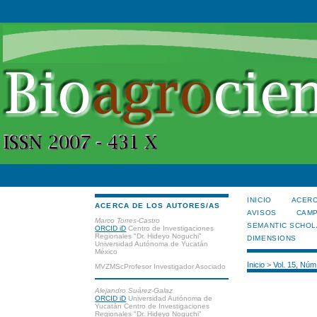
INICIO
ACERC
ACERCA DE LOS AUTORES/AS
AVISOS
CAMP
Marco Torres-Castro
SEMANTIC SCHOL
ORCID iD
Centro de Investigaciones
Regionales "Dr. Hideyo Noguchi"
DIMENSIONS
Universidad Autónoma de Yucatán
México
Inicio
>
Vol. 15, Núm
MVZMScProfesor Investigador Asociado
Alejandro Suárez-Galaz
ORCID iD
Universidad Autónoma de
Yucatán Centro de Investigaciones
Regionales "Dr. Hideyo Noguchi"