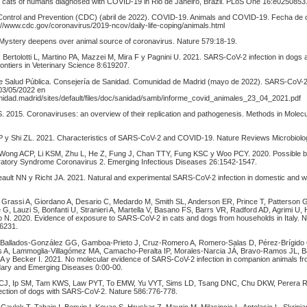
nd cats of humans diagnosed with COVID-19 in Rio de Janeiro, Brazil. PLoS One 16:e0250853
Control and Prevention (CDC) (abril de 2022). COVID-19. Animals and COVID-19. Fecha de 
://www.cdc.gov/coronavirus/2019-ncov/daily-life-coping/animals.html
Mystery deepens over animal source of coronavirus. Nature 579:18-19.
 Bertolotti L, Martino PA, Mazzei M, Mira F y Pagnini U. 2021. SARS-CoV-2 infection in dogs 
ontiers in Veterinary Science 8:619207.
e Salud Pública. Consejería de Sanidad. Comunidad de Madrid (mayo de 2022). SARS-CoV-2
03/05/2022 en
unidad.madrid/sites/default/files/doc/sanidad/samb/informe_covid_animales_23_04_2021.pdf
. 2015. Coronaviruses: an overview of their replication and pathogenesis. Methods in Molecu
P y Shi ZL. 2021. Characteristics of SARS-CoV-2 and COVID-19. Nature Reviews Microbiolo
Wong ACP, Li KSM, Zhu L, He Z, Fung J, Chan TTY, Fung KSC y Woo PCY. 2020. Possible bat
ratory Syndrome Coronavirus 2. Emerging Infectious Diseases 26:1542-1547.
ult NN y Richt JA. 2021. Natural and experimental SARS-CoV-2 infection in domestic and wi
G, Grassi A, Giordano A, Desario C, Medardo M, Smith SL, Anderson ER, Prince T, Patterson 
G, Lauzi S, Bonfanti U, Stranieri A, Martella V, Basano FS, Barrs VR, Radford AD, Agrimi U
aro N. 2020. Evidence of exposure to SARS-CoV-2 in cats and dogs from households in Italy. 
6231.
Ballados-González GG, Gamboa-Prieto J, Cruz-Romero A, Romero-Salas D, Pérez-Brígido 
 A, Lammoglia-Villagómez MA, Camacho-Peralta IP, Morales-Narcia JÁ, Bravo-Ramos JL, Bar
A y Becker I. 2021. No molecular evidence of SARS-CoV-2 infection in companion animals f
ary and Emerging Diseases 0:00-00.
 CJ, Ip SM, Tam KWS, Law PYT, To EMW, Yu VYT, Sims LD, Tsang DNC, Chu DKW, Perera
nfection of dogs with SARS-CoV-2. Nature 586:776-778.