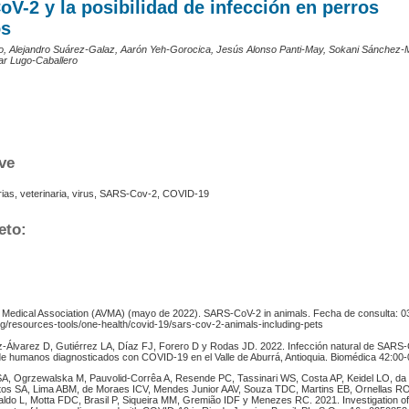
V-2 y la posibilidad de infección en perros
os
o, Alejandro Suárez-Galaz, Aarón Yeh-Gorocica, Jesús Alonso Panti-May, Sokani Sánchez-
ar Lugo-Caballero
ve
ias, veterinaria, virus, SARS-Cov-2, COVID-19
eto:
 Medical Association (AVMA) (mayo de 2022). SARS-CoV-2 in animals. Fecha de consulta: 0
g/resources-tools/one-health/covid-19/sars-cov-2-animals-including-pets
-Álvarez D, Gutiérrez LA, Díaz FJ, Forero D y Rodas JD. 2022. Infección natural de SARS
e humanos diagnosticados con COVID-19 en el Valle de Aburrá, Antioquia. Biomédica 42:00-
SA, Ogrzewalska M, Pauvolid-Corrêa A, Resende PC, Tassinari WS, Costa AP, Keidel LO, d
tos SA, Lima ABM, de Moraes ICV, Mendes Junior AAV, Souza TDC, Martins EB, Ornellas R
ldo L, Motta FDC, Brasil P, Siqueira MM, Gremião IDF y Menezes RC. 2021. Investigation 