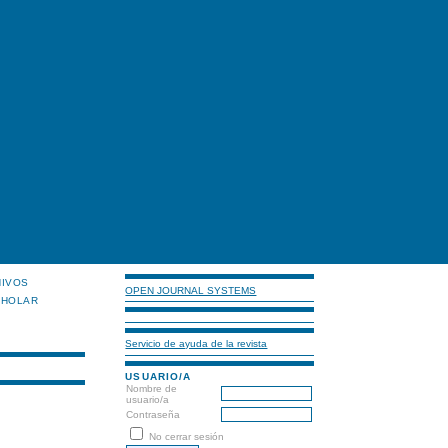
HIVOS
OPEN JOURNAL SYSTEMS
CHOLAR
Servicio de ayuda de la revista
USUARIO/A
Nombre de
usuario/a
Contraseña
No cerrar sesión