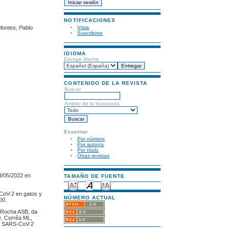
NOTIFICACIONES
Vista
Montes, Pablo
Suscribirse
IDIOMA
Escoge idioma
CONTENIDO DE LA REVISTA
Buscar
Ámbito de la búsqueda
Examinar
Por número
Por autor/a
Por título
Otras revistas
3/05/2022 en
TAMAÑO DE FUENTE
-CoV-2 en gatos y
NÚMERO ACTUAL
00.
a Rocha ASB, da
O, Corrêa ML,
of SARS-CoV-2