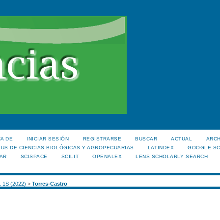
A DE
INICIAR SESIÓN
REGISTRARSE
BUSCAR
ACTUAL
ARC
US DE CIENCIAS BIOLÓGICAS Y AGROPECUARIAS
LATINDEX
GOOGLE S
AR
SCISPACE
SCILIT
OPENALEX
LENS SCHOLARLY SEARCH
. 1S (2022)
>
Torres-Castro