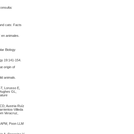
.
consulta:
and cats: Facts
 en animales.
lar Biology
gy 19:141-154.
 origin of
ld animals.
GT, Lorusso E,
, Hughes GL,
Nature
CD, Austria-Ruíz
rientos-Villeda
rom Veracruz,
 RAPM, Poon LLM