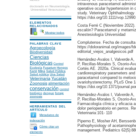
intravenous paracetamol administr
doctorado en Neuroetología.
operative ocular hypertension in 
Universidad Veracruzana
study. Veterinary Ophthalmology 
https://doi.org/10.1111/vop.12990
ELEMENTOS
Costa Ferré C (Noviembre 2022). 
RELACIONADOS
escalón? Paracetamol y metamizol
Mostrar todos
Anestesiología Universidad
Complutense. Fecha de consulta
PALABRAS CLAVE
https://doloranimal.org/images/f
Agroecología
editorial_viejos_analgesicos.pdf
Biodiversidad
Ciencias
Hernández-Avalos I, Valverde A, 
Biológicas
P, Recillas-Morales S, Osorio-Av
Control
Ecología
Fusarium
Hongos
Cortés AE. 2020a. Clinical evalua
Karst
Milpa
Salud Pública
cardiorespiratory parameters and 
Salud pública
Una Salud
paracetamol compared to meloxic
Veterinaria
Yucatán
ovariohysterectomy. PLoS One 1
Zoonosis
alimentación
https://doi.org/10.1371/journal.p
conservación
control
biológico
dengue
forraje
Hernández-Avalos I, Valverde A, 
zoonosis
P, Recillas-Morales S, Osorio-A
Farmacología clínica y eficacia a
HERRAMIENTAS DEL
dolor perioperatorio en perros. 
ARTÍCULO
Veterinaria:101- 110
Metadatos de
Piperno E, Mosher AH, Berssenb
indexación
Pathophysiology of acetaminophen
Cómo citar un
management. Pediatrics 62(5):8
elemento