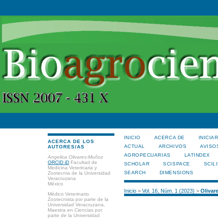
INICIO
ACERCA DE
INICIA
ACERCA DE LOS
ACTUAL
ARCHIVOS
AVISO
AUTORES/AS
AGROPECUARIAS
LATINDEX
Angelica Olivares-Muñoz
ORCID iD
Facultad de
SCHOLAR
SCISPACE
SCILI
Medicina Veterinaria y
SEARCH
DIMENSIONS
Zootecnia de la Universidad
Veracruzana
México
Inicio
>
Vol. 16, Núm. 1 (2023)
>
Olivar
Médico Veterinario
Zootecnista por parte de la
Universidad Veracruzana,
Maestra en Ciencias por
parte de la Universidad