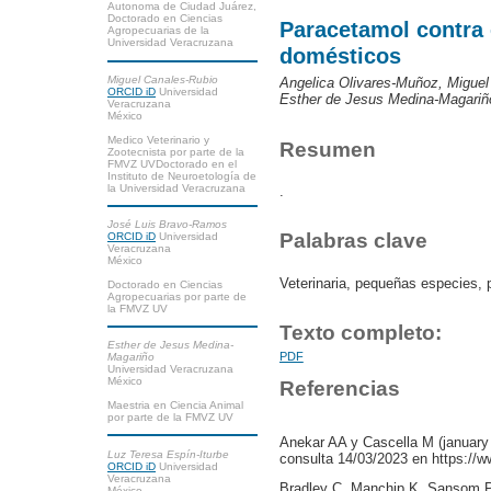
Autonoma de Ciudad Juárez,
Doctorado en Ciencias
Paracetamol contra 
Agropecuarias de la
Universidad Veracruzana
domésticos
Miguel Canales-Rubio
Angelica Olivares-Muñoz, Miguel
ORCID iD
Universidad
Esther de Jesus Medina-Magariño
Veracruzana
México
Medico Veterinario y
Resumen
Zootecnista por parte de la
FMVZ UVDoctorado en el
Instituto de Neuroetología de
la Universidad Veracruzana
.
José Luis Bravo-Ramos
Palabras clave
ORCID iD
Universidad
Veracruzana
México
Veterinaria, pequeñas especies, 
Doctorado en Ciencias
Agropecuarias por parte de
la FMVZ UV
Texto completo:
Esther de Jesus Medina-
PDF
Magariño
Universidad Veracruzana
México
Referencias
Maestria en Ciencia Animal
por parte de la FMVZ UV
Anekar AA y Cascella M (january
Luz Teresa Espín-Iturbe
consulta 14/03/2023 en https://
ORCID iD
Universidad
Veracruzana
Bradley C, Manchip K, Sansom PG
México