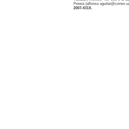
Perera (alfonso.aguilar@correo.
2007-431X.