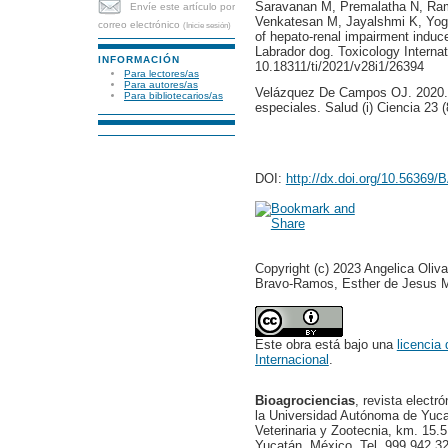
Saravanan M, Premalatha N, Ra
Envíe este artículo por
Venkatesan M, Jayalshmi K, Yoge
correo electrónico
(Inicie sesión)
of hepato-renal impairment induc
Labrador dog. Toxicology Internati
INFORMACIÓN
10.18311/ti/2021/v28i1/26394
Para lectores/as
Para autores/as
Velázquez De Campos OJ. 2020. 
Para bibliotecarios/as
especiales. Salud (i) Ciencia 23 (
DOI:
http://dx.doi.org/10.56369
Copyright (c) 2023 Angelica Oliv
Bravo-Ramos, Esther de Jesus M
Este obra está bajo una
licencia
Internacional
.
Bioagrociencias
, revista electr
la Universidad Autónoma de Yucat
Veterinaria y Zootecnia, km. 15.5
Yucatán, México. Tel. 999 942 32