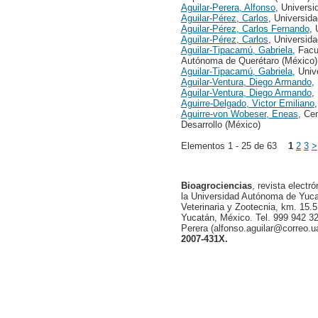
Aguilar-Perera, Alfonso
, Univers
Aguilar-Pérez, Carlos
, Universid
Aguilar-Pérez, Carlos Fernando
,
Aguilar-Pérez, Carlos
, Universid
Aguilar-Tipacamú, Gabriela
, Facu
Autónoma de Querétaro (México)
Aguilar-Tipacamú, Gabriela
, Uni
Aguilar-Ventura, Diego Armando
,
Aguilar-Ventura, Diego Armando
,
Aguirre-Delgado, Victor Emiliano
Aguirre-von Wobeser, Eneas
, Ce
Desarrollo (México)
Elementos 1 - 25 de 63
1
2
3
>
Bioagrociencias
, revista electr
la Universidad Autónoma de Yucat
Veterinaria y Zootecnia, km. 15.5
Yucatán, México. Tel. 999 942 32
Perera (alfonso.aguilar@correo.
2007-431X.