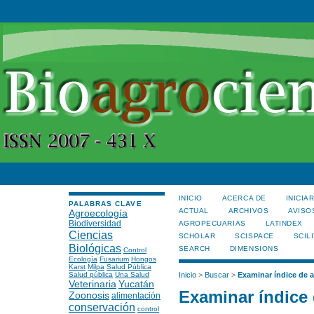
INICIO
ACERCA DE
INICIA
PALABRAS CLAVE
ACTUAL
ARCHIVOS
AVISO
Agroecología
Biodiversidad
AGROPECUARIAS
LATINDEX
Ciencias
SCHOLAR
SCISPACE
SCILI
Biológicas
SEARCH
DIMENSIONS
Control
Ecología
Fusarium
Hongos
Karst
Milpa
Salud Pública
Salud pública
Una Salud
Inicio
>
Buscar
>
Examinar índice de a
Veterinaria
Yucatán
Examinar índice 
Zoonosis
alimentación
conservación
control