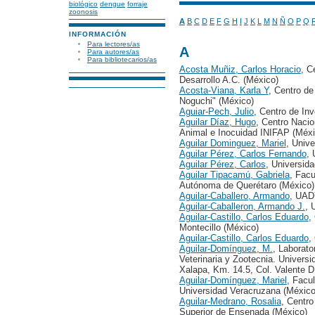
biológico
dengue
forraje
zoonosis
A
B
C
D
E
F
G
H
I
J
K
L
M
N
Ñ
O
P
Q
INFORMACIÓN
Para lectores/as
A
Para autores/as
Para bibliotecarios/as
Acosta Muñiz, Carlos Horacio
, C
Desarrollo A.C. (México)
Acosta-Viana, Karla Y
, Centro de
Noguchi" (México)
Aguiar-Pech, Julio
, Centro de In
Aguilar Díaz, Hugo
, Centro Nacio
Animal e Inocuidad INIFAP (Méxi
Aguilar Dominguez, Mariel
, Univ
Aguilar Pérez, Carlos Fernando
,
Aguilar Pérez, Carlos
, Universid
Aguilar Tipacamú, Gabriela
, Facu
Autónoma de Querétaro (México)
Aguilar-Caballero, Armando
, UA
Aguilar-Caballeron, Armando J.
, 
Aguilar-Castillo, Carlos Eduardo
,
Montecillo (México)
Aguilar-Castillo, Carlos Eduardo
,
Aguilar-Domínguez, M.
, Laborato
Veterinaria y Zootecnia. Univers
Xalapa, Km. 14.5, Col. Valente D
Aguilar-Domínguez, Mariel
, Facu
Universidad Veracruzana (México
Aguilar-Medrano, Rosalia
, Centro
Superior de Ensenada (México)