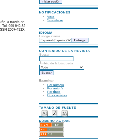
NOTIFICACIONES
Vista
Suscribirse
atán, a través de
. Tel. 999 942 32
ISSN 2007-431X.
IDIOMA
Escoge idioma
CONTENIDO DE LA REVISTA
Buscar
Ámbito de la búsqueda
Examinar
Por número
Por autor/a
Por título
Otras revistas
TAMAÑO DE FUENTE
NÚMERO ACTUAL