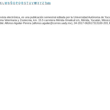
K
L
M
N
Ñ
O
P
Q
R
S
T
U
V
W
X
Y
Z
Todo
revista electrónica, es una publicación semestral editada por la Universidad Autónoma de Yuc
ina Veterinaria y Zootecnia, km. 15.5 carretera Mérida-Xmatkuil s/n, Mérida, Yucatán, México
ble: Alfonso Aguilar-Perera (alfonso.aguilar@correo.uady.mx), 04-2017-062617313100-203,