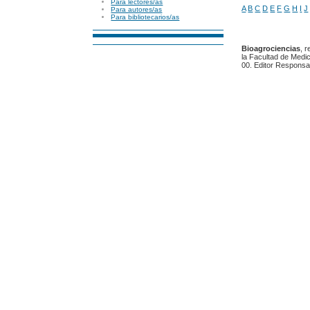
Para lectores/as
A
B
C
D
E
F
G
H
I
J
Para autores/as
Para bibliotecarios/as
Bioagrociencias
, 
la Facultad de Medic
00. Editor Responsa