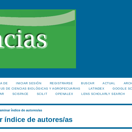
A DE
INICIAR SESIÓN
REGISTRARSE
BUSCAR
ACTUAL
ARC
US DE CIENCIAS BIOLÓGICAS Y AGROPECUARIAS
LATINDEX
GOOGLE S
AR
SCISPACE
SCILIT
OPENALEX
LENS SCHOLARLY SEARCH
aminar índice de autores/as
 índice de autores/as