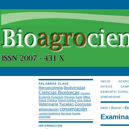
INICIO
ACERC
PALABRAS CLAVE
AVISOS
CAMP
Agroecología
Biodiversidad
Ciencias Biológicas
SEMANTIC SCHOL
Control
Ecología
Fusarium
Hongos
Karst
Milpa
DIMENSIONS
Salud Pública
Salud pública
Una Salud
Veterinaria
Yucatán
Zoonosis
Inicio
>
Buscar
>
Ex
conservación
alimentación
control biológico
dengue
forraje
Examinar
zoonosis
INFORMACIÓN