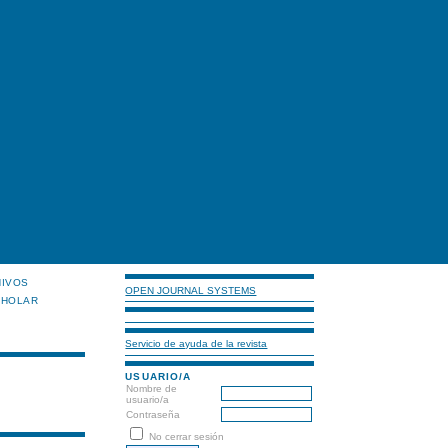
HIVOS
OPEN JOURNAL SYSTEMS
CHOLAR
Servicio de ayuda de la revista
USUARIO/A
Nombre de
usuario/a
Contraseña
No cerrar sesión