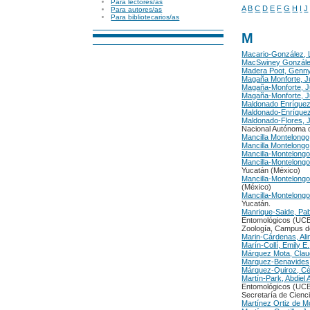
Para lectores/as
A
B
C
D
E
F
G
H
I
J
Para autores/as
Para bibliotecarios/as
M
Macario-González, 
MacSwiney González
Madera Poot, Genny
Magaña Monforte, J
Magaña-Monforte, 
Magaña-Monforte, J
Maldonado Enríquez
Maldonado-Enríquez
Maldonado-Flores, 
Nacional Autónoma 
Mancilla Montelongo
Mancilla Montelongo
Mancilla-Montelongo
Mancilla-Montelongo
Yucatán (México)
Mancilla-Montelongo
(México)
Mancilla-Montelongo
Yucatán.
Manrique-Saide, Pa
Entomológicos (UCB
Zoología, Campus de
Marin-Cárdenas, Ali
Marín-Collí, Emily E.
Márquez Mota, Claud
Marquez-Benavides, 
Márquez-Quiroz, Cé
Martín-Park, Abdiel 
Entomológicos (UCB
Secretaría de Cien
Martínez Ortiz de Mo