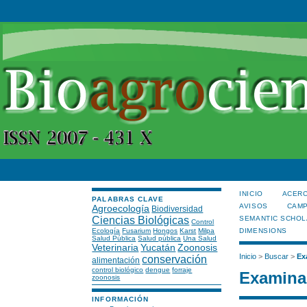
INICIO
ACERC
PALABRAS CLAVE
AVISOS
CAMP
Agroecología
Biodiversidad
Ciencias Biológicas
SEMANTIC SCHOL
Control
Ecología
Fusarium
Hongos
Karst
Milpa
DIMENSIONS
Salud Pública
Salud pública
Una Salud
Veterinaria
Yucatán
Zoonosis
Inicio
>
Buscar
>
Ex
conservación
alimentación
control biológico
dengue
forraje
Examinar
zoonosis
INFORMACIÓN