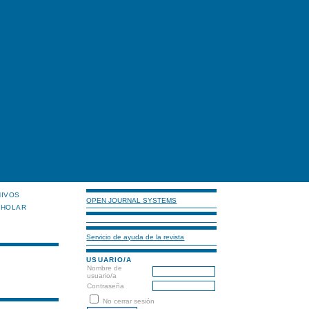
HIVOS
OPEN JOURNAL SYSTEMS
CHOLAR
Servicio de ayuda de la revista
USUARIO/A
Nombre de
usuario/a
Contraseña
No cerrar sesión