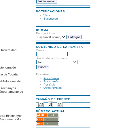
NOTIFICACIONES
Vista
Suscribirse
IDIOMA
Escoge idioma
CONTENIDO DE LA REVISTA
 Universidad
Buscar
Ámbito de la búsqueda
Autónoma de
Examinar
oma de Yucatán
Por número
dad Autónoma de
Por autor/a
Por título
Otras revistas
a Bioensayos
 Departamento de
TAMAÑO DE FUENTE
NÚMERO ACTUAL
 para Bioensayos
Programa IXM -