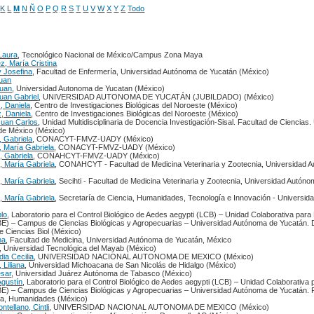
K
L
M
N
Ñ
O
P
Q
R
S
T
U
V
W
X
Y
Z
Todo
Laura
, Tecnológico Nacional de México/Campus Zona Maya
, María Cristina
 Josefina
, Facultad de Enfermería, Universidad Autónoma de Yucatán (México)
uan
Juan
, Universidad Autonoma de Yucatan (México)
uan Gabriel
, UNIVERSIDAD AUTONOMA DE YUCATÁN (JUBILDADO) (México)
, Daniela
, Centro de Investigaciones Biológicas del Noroeste (México)
, Daniela
, Centro de Investigaciones Biológicas del Noroeste (México)
Juan Carlos
, Unidad Multidisciplinaria de Docencia Investigación-Sisal. Facultad de Ciencias.
de México (México)
, Gabriela
, CONACYT-FMVZ-UADY (México)
, María Gabriela
, CONACYT-FMVZ-UADY (México)
, Gabriela
, CONAHCYT-FMVZ-UADY (México)
, María Gabriela
, CONAHCYT - Facultad de Medicina Veterinaria y Zootecnia, Universidad 
, María Gabriela
, Secihti - Facultad de Medicina Veterinaria y Zootecnia, Universidad Autón
, María Gabriela
, Secretaría de Ciencia, Humanidades, Tecnología e Innovación - Universi
blo
, Laboratorio para el Control Biológico de Aedes aegypti (LCB) – Unidad Colaborativa par
E) – Campus de Ciencias Biológicas y Agropecuarias – Universidad Autónoma de Yucatán.
 Ciencias Biol (México)
na
, Facultad de Medicina, Universidad Autónoma de Yucatán, México
, Universidad Tecnológica del Mayab (México)
ia Cecilia
, UNIVERSIDAD NACIONAL AUTONOMA DE MEXICO (México)
Liliana
, Universidad Michoacana de San Nicolás de Hidalgo (México)
sar
, Universidad Juárez Autónoma de Tabasco (México)
Agustín
, Laboratorio para el Control Biológico de Aedes aegypti (LCB) – Unidad Colaborativa
E) – Campus de Ciencias Biológicas y Agropecuarias – Universidad Autónoma de Yucatán. 
cia, Humanidades (México)
ntellano, Cintli
, UNIVERSIDAD NACIONAL AUTONOMA DE MEXICO (México)