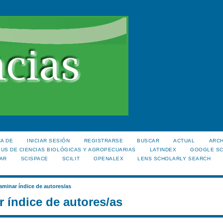
A DE
INICIAR SESIÓN
REGISTRARSE
BUSCAR
ACTUAL
ARC
US DE CIENCIAS BIOLÓGICAS Y AGROPECUARIAS
LATINDEX
GOOGLE S
AR
SCISPACE
SCILIT
OPENALEX
LENS SCHOLARLY SEARCH
aminar índice de autores/as
 índice de autores/as