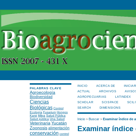
INICIO
ACERCA DE
INICIA
PALABRAS CLAVE
ACTUAL
ARCHIVOS
AVISO
Agroecología
Biodiversidad
AGROPECUARIAS
LATINDEX
Ciencias
SCHOLAR
SCISPACE
SCILI
Biológicas
SEARCH
DIMENSIONS
Control
Ecología
Fusarium
Hongos
Karst
Milpa
Salud Pública
Salud pública
Una Salud
Inicio
>
Buscar
>
Examinar índice de a
Veterinaria
Yucatán
Examinar índice 
Zoonosis
alimentación
conservación
control