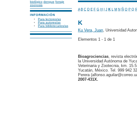
biológico
dengue
forraje
zoonosis
A
B
C
D
E
F
G
H
I
J
K
L
M
N
Ñ
O
P
Q
INFORMACIÓN
Para lectores/as
K
Para autores/as
Para bibliotecarios/as
Ku Vera, Juan
, Universidad Aut
Elementos 1 - 1 de 1
Bioagrociencias
, revista electr
la Universidad Autónoma de Yucat
Veterinaria y Zootecnia, km. 15.5
Yucatán, México. Tel. 999 942 32
Perera (alfonso.aguilar@correo.
2007-431X.