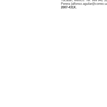
Yucatán, México. Tel. 999 942 32
Perera (alfonso.aguilar@correo.
2007-431X.