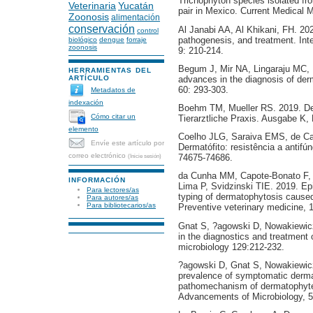
Trichophyton species isolated fr
Veterinaria
Yucatán
pair in Mexico. Current Medical 
Zoonosis
alimentación
conservación
Al Janabi AA, Al Khikani, FH. 202
control
pathogenesis, and treatment. Inte
biológico
dengue
forraje
zoonosis
9: 210-214.
Begum J, Mir NA, Lingaraju MC
HERRAMIENTAS DEL
ARTÍCULO
advances in the diagnosis of der
60: 293-303.
Metadatos de
indexación
Boehm TM, Mueller RS. 2019. De
Cómo citar un
Tierarztliche Praxis. Ausgabe K, 
elemento
Coelho JLG, Saraiva EMS, de Ca
Envíe este artículo por
Dermatófito: resistência a antifú
correo electrónico
(Inicie sesión)
74675-74686.
da Cunha MM, Capote-Bonato F, 
INFORMACIÓN
Lima P, Svidzinski TIE. 2019. Ep
Para lectores/as
typing of dermatophytosis cause
Para autores/as
Para bibliotecarios/as
Preventive veterinary medicine, 
Gnat S, ?agowski D, Nowakiewicz
in the diagnostics and treatment 
microbiology 129:212-232.
?agowski D, Gnat S, Nowakiewic
prevalence of symptomatic derma
pathomechanism of dermatophyte 
Advancements of Microbiology, 5