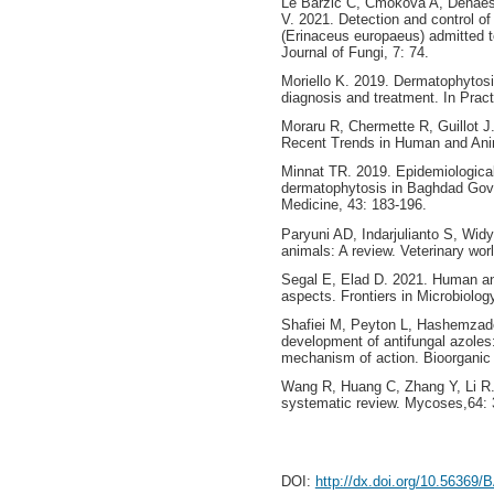
Le Barzic C, Cmokova A, Denaes C
V. 2021. Detection and control o
(Erinaceus europaeus) admitted to 
Journal of Fungi, 7: 74.
Moriello K. 2019. Dermatophytosis
diagnosis and treatment. In Pract
Moraru R, Chermette R, Guillot J
Recent Trends in Human and Ani
Minnat TR. 2019. Epidemiological,
dermatophytosis in Baghdad Gover
Medicine, 43: 183-196.
Paryuni AD, Indarjulianto S, Wid
animals: A review. Veterinary worl
Segal E, Elad D. 2021. Human an
aspects. Frontiers in Microbiolog
Shafiei M, Peyton L, Hashemzade
development of antifungal azoles
mechanism of action. Bioorganic
Wang R, Huang C, Zhang Y, Li R. 
systematic review. Mycoses,64: 
DOI:
http://dx.doi.org/10.56369