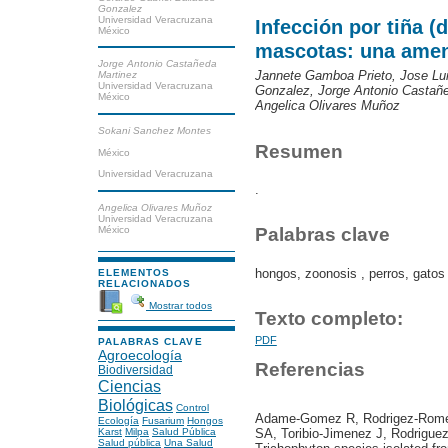
Gonzalez
Universidad Veracruzana
Infección por tiña (
México
mascotas: una amen
Jorge Antonio Castañeda
Jannete Gamboa Prieto, Jose Lu
Martinez
Universidad Veracruzana
Gonzalez, Jorge Antonio Castañ
México
Angelica Olivares Muñoz
Sokani Sanchez Montes
Resumen
México
Universidad Veracruzana
.
Angelica Olivares Muñoz
Universidad Veracruzana
México
Palabras clave
hongos, zoonosis , perros, gatos
ELEMENTOS
RELACIONADOS
Mostrar todos
Texto completo:
PDF
PALABRAS CLAVE
Agroecología
Referencias
Biodiversidad
Ciencias
Biológicas
Control
Adame-Gomez R, Rodrigez-Romero
Ecología
Fusarium
Hongos
Karst
Milpa
Salud Pública
SA, Toribio-Jimenez J, Rodriguez
Salud pública
Una Salud