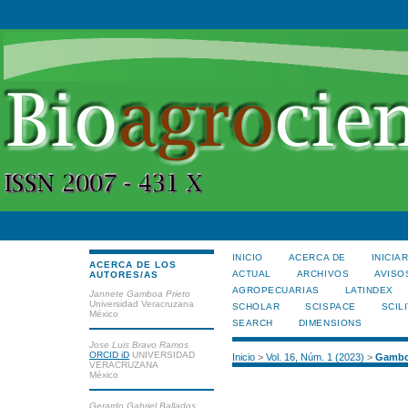
INICIO
ACERCA DE
INICIA
ACERCA DE LOS
ACTUAL
ARCHIVOS
AVISO
AUTORES/AS
AGROPECUARIAS
LATINDEX
Jannete Gamboa Prieto
Universidad Veracruzana
SCHOLAR
SCISPACE
SCILI
México
SEARCH
DIMENSIONS
Jose Luis Bravo Ramos
ORCID iD
UNIVERSIDAD
Inicio
>
Vol. 16, Núm. 1 (2023)
>
Gambo
VERACRUZANA
México
Gerardo Gabriel Ballados