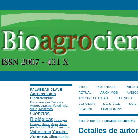
INICIO
ACERCA DE
INICIA
PALABRAS CLAVE
ACTUAL
ARCHIVOS
AVISO
Agroecología
Biodiversidad
AGROPECUARIAS
LATINDEX
Biotecnología
Ciencias
SCHOLAR
SCISPACE
SCILI
Agropecuarias, Veterinaria,
Virus, Mascotas
SEARCH
DIMENSIONS
Ciencias
Biológicas
Ecología
Inicio
>
Buscar
>
Detalles de autor/a
Hongos
Karst
Milpa
Salud
pública
Una Salud
Venados.
Detalles de autor
Veterinaria
Yucatán
Zoonosis
alimentación