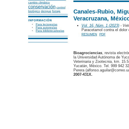
cambio climático
conservación
control
Canales-Rubio, Migu
biológico
dengue
forraje
Veracruzana, Méxic
INFORMACIÓN
Para lectores/as
Vol. 16, Núm. 1 (2023)
- Vete
Para autores/as
Paracetamol contra el dolor
Para bibliotecarios/as
RESUMEN
PDF
Bioagrociencias
, revista electr
la Universidad Autónoma de Yucat
Veterinaria y Zootecnia, km. 15.5
Yucatán, México. Tel. 999 942 32
Perera (alfonso.aguilar@correo.
2007-431X.