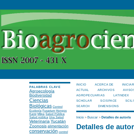
INICIO
ACERCA DE
INICIA
PALABRAS CLAVE
ACTUAL
ARCHIVOS
AVISO
Agroecología
Biodiversidad
AGROPECUARIAS
LATINDEX
Ciencias
SCHOLAR
SCISPACE
SCILI
Biológicas
SEARCH
DIMENSIONS
Control
Ecología
Fusarium
Hongos
Karst
Milpa
Salud Pública
Salud pública
Una Salud
Inicio
>
Buscar
>
Detalles de autor/a
Veterinaria
Yucatán
Detalles de autor
Zoonosis
alimentación
conservación
control