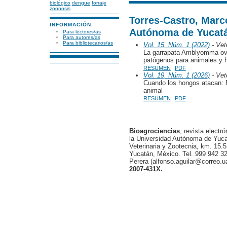
biológico
dengue
forraje
zoonosis
Torres-Castro, Marc
INFORMACIÓN
Autónoma de Yucatá
Para lectores/as
Para autores/as
Para bibliotecarios/as
Vol. 15, Núm. 1 (2022)
- Vete
La garrapata Amblyomma oval
patógenos para animales y
RESUMEN
PDF
Vol. 19, Núm. 1 (2026)
- Vete
Cuando los hongos atacan: F
animal
RESUMEN
PDF
Bioagrociencias
, revista electr
la Universidad Autónoma de Yucat
Veterinaria y Zootecnia, km. 15.5
Yucatán, México. Tel. 999 942 32
Perera (alfonso.aguilar@correo.
2007-431X.