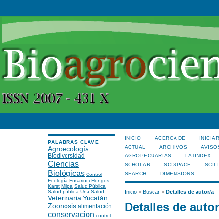
INICIO
ACERCA DE
INICIA
PALABRAS CLAVE
ACTUAL
ARCHIVOS
AVISO
Agroecología
Biodiversidad
AGROPECUARIAS
LATINDEX
Ciencias
SCHOLAR
SCISPACE
SCILI
Biológicas
SEARCH
DIMENSIONS
Control
Ecología
Fusarium
Hongos
Karst
Milpa
Salud Pública
Salud pública
Una Salud
Inicio
>
Buscar
>
Detalles de autor/a
Veterinaria
Yucatán
Detalles de autor
Zoonosis
alimentación
conservación
control