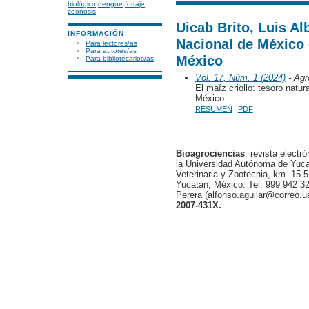
biológico
dengue
forraje
zoonosis
Uicab Brito, Luis Al
INFORMACIÓN
Nacional de México
Para lectores/as
Para autores/as
México
Para bibliotecarios/as
Vol. 17, Núm. 1 (2024)
- Agr
El maíz criollo: tesoro natur
México
RESUMEN
PDF
Bioagrociencias
, revista electr
la Universidad Autónoma de Yucat
Veterinaria y Zootecnia, km. 15.5
Yucatán, México. Tel. 999 942 32
Perera (alfonso.aguilar@correo.
2007-431X.