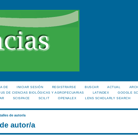
A DE
INICIAR SESIÓN
REGISTRARSE
BUSCAR
ACTUAL
ARC
US DE CIENCIAS BIOLÓGICAS Y AGROPECUARIAS
LATINDEX
GOOGLE S
AR
SCISPACE
SCILIT
OPENALEX
LENS SCHOLARLY SEARCH
talles de autor/a
 de autor/a