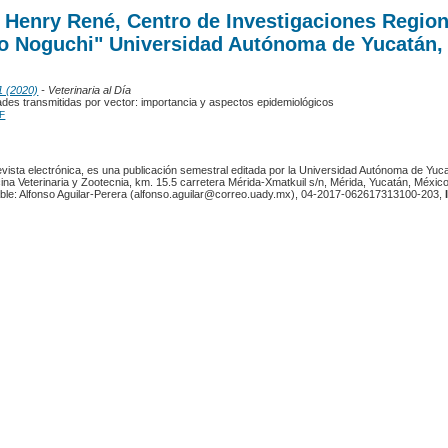
 Henry René, Centro de Investigaciones Region
yo Noguchi" Universidad Autónoma de Yucatán,
1 (2020)
- Veterinaria al Día
des transmitidas por vector: importancia y aspectos epidemiológicos
F
revista electrónica, es una publicación semestral editada por la Universidad Autónoma de Yuc
ina Veterinaria y Zootecnia, km. 15.5 carretera Mérida-Xmatkuil s/n, Mérida, Yucatán, México
ble: Alfonso Aguilar-Perera (alfonso.aguilar@correo.uady.mx), 04-2017-062617313100-203,