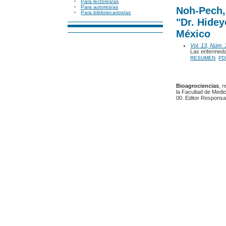
Para lectores/as
Para autores/as
Noh-Pech,
Para bibliotecarios/as
"Dr. Hide
México
Vol. 13, Núm. 
Las enfermeda
RESUMEN
PD
Bioagrociencias
, 
la Facultad de Medic
00. Editor Responsa