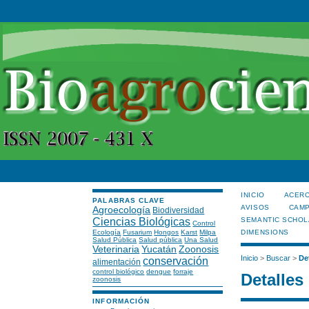
INICIO
ACERC
PALABRAS CLAVE
AVISOS
CAMP
Agroecología
Biodiversidad
Ciencias Biológicas
SEMANTIC SCHOL
Control
Ecología
Fusarium
Hongos
Karst
Milpa
DIMENSIONS
Salud Pública
Salud pública
Una Salud
Veterinaria
Yucatán
Zoonosis
Inicio
>
Buscar
>
De
conservación
alimentación
control biológico
dengue
forraje
Detalles
zoonosis
INFORMACIÓN