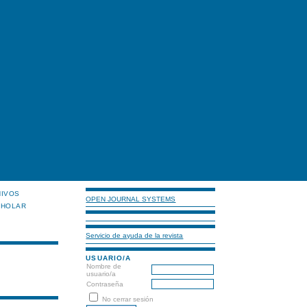
HIVOS
OPEN JOURNAL SYSTEMS
CHOLAR
Servicio de ayuda de la revista
USUARIO/A
Nombre de
usuario/a
Contraseña
No cerrar sesión