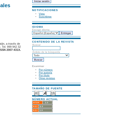
ales
NOTIFICACIONES
Vista
Suscribirse
IDIOMA
Escoge idioma
CONTENIDO DE LA REVISTA
atán, a través de
Buscar
. Tel. 999 942 32
ISSN 2007-431X.
Ámbito de la búsqueda
Examinar
Por número
Por autor/a
Por título
Otras revistas
TAMAÑO DE FUENTE
NÚMERO ACTUAL