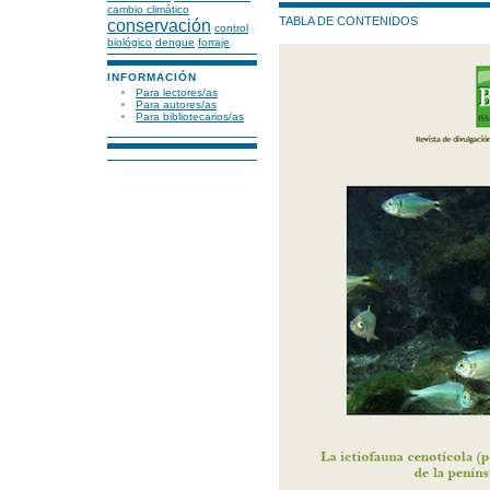
cambio climático
TABLA DE CONTENIDOS
conservación
control
biológico
dengue
forraje
INFORMACIÓN
Para lectores/as
Para autores/as
Para bibliotecarios/as