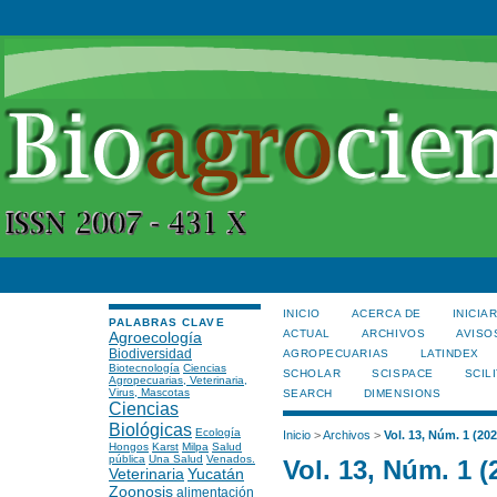
INICIO
ACERCA DE
INICIA
PALABRAS CLAVE
ACTUAL
ARCHIVOS
AVISO
Agroecología
Biodiversidad
AGROPECUARIAS
LATINDEX
Biotecnología
Ciencias
SCHOLAR
SCISPACE
SCILI
Agropecuarias, Veterinaria,
Virus, Mascotas
SEARCH
DIMENSIONS
Ciencias
Biológicas
Ecología
Inicio
>
Archivos
>
Vol. 13, Núm. 1 (202
Hongos
Karst
Milpa
Salud
pública
Una Salud
Venados.
Vol. 13, Núm. 1 (
Veterinaria
Yucatán
Zoonosis
alimentación