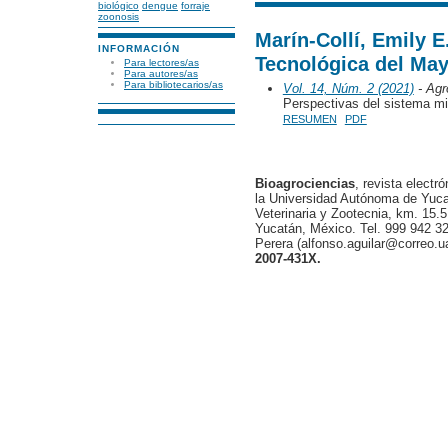
biológico
dengue
forraje
zoonosis
Marín-Collí, Emily E
INFORMACIÓN
Tecnológica del Ma
Para lectores/as
Para autores/as
Para bibliotecarios/as
Vol. 14, Núm. 2 (2021)
- Agr
Perspectivas del sistema m
RESUMEN
PDF
Bioagrociencias
, revista electr
la Universidad Autónoma de Yucat
Veterinaria y Zootecnia, km. 15.5
Yucatán, México. Tel. 999 942 32
Perera (alfonso.aguilar@correo.
2007-431X.