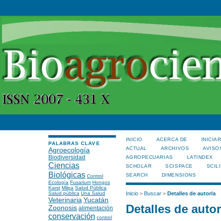
INICIO
ACERCA DE
INICIA
PALABRAS CLAVE
ACTUAL
ARCHIVOS
AVISO
Agroecología
Biodiversidad
AGROPECUARIAS
LATINDEX
Ciencias
SCHOLAR
SCISPACE
SCILI
Biológicas
SEARCH
DIMENSIONS
Control
Ecología
Fusarium
Hongos
Karst
Milpa
Salud Pública
Salud pública
Una Salud
Inicio
>
Buscar
>
Detalles de autor/a
Veterinaria
Yucatán
Detalles de autor
Zoonosis
alimentación
conservación
control