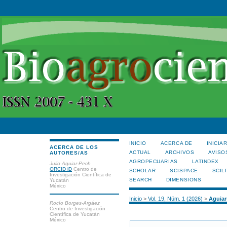
INICIO
ACERCA DE
INICIA
ACERCA DE LOS
ACTUAL
ARCHIVOS
AVISO
AUTORES/AS
AGROPECUARIAS
LATINDEX
Julio Aguiar-Pech
ORCID iD
Centro de
SCHOLAR
SCISPACE
SCILI
Investigación Científica de
SEARCH
DIMENSIONS
Yucatán
México
Inicio
>
Vol. 19, Núm. 1 (2026)
>
Aguiar
Rocío Borges-Argáez
Centro de Investigación
Científica de Yucatán
México