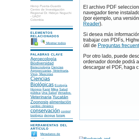
Henry Puerta-Guardo
El archivo PDF seleccion
Centro de Investigación
navegador tiene instalad
Regional Dr. Hideyo Noguchi
- UADY
(por ejemplo, una versión
Colombia
Reader
).
ELEMENTOS
Si desea más información
RELACIONADOS
trabajar con PDFs, Highw
Mostrar todos
útil de
Preguntas frecuen
PALABRAS CLAVE
Por otro lado, puede des
Agroecología
ordenador donde podrá ab
Biodiversidad
descargar el PDF, haga cl
Biotecnología
Ciencias
Agropecuarias, Veterinaria,
Virus, Mascotas
Ciencias
Biológicas
Ecología
Hongos
Karst
Milpa
Salud
pública
Una Salud
Venados.
Veterinaria
Yucatán
Zoonosis
alimentación
cambio climático
conservación
control
biológico
dengue
forraje
HERRAMIENTAS DEL
ARTÍCULO
Metadatos de