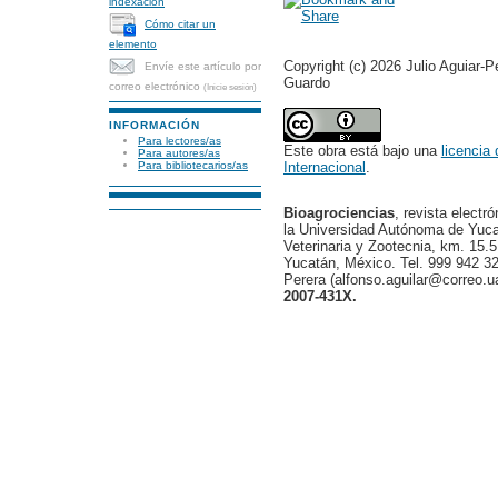
indexación
Cómo citar un
elemento
Copyright (c) 2026 Julio Aguiar-
Envíe este artículo por
Guardo
correo electrónico
(Inicie sesión)
INFORMACIÓN
Para lectores/as
Este obra está bajo una
licencia
Para autores/as
Internacional
.
Para bibliotecarios/as
Bioagrociencias
, revista electr
la Universidad Autónoma de Yucat
Veterinaria y Zootecnia, km. 15.5
Yucatán, México. Tel. 999 942 32
Perera (alfonso.aguilar@correo.
2007-431X.