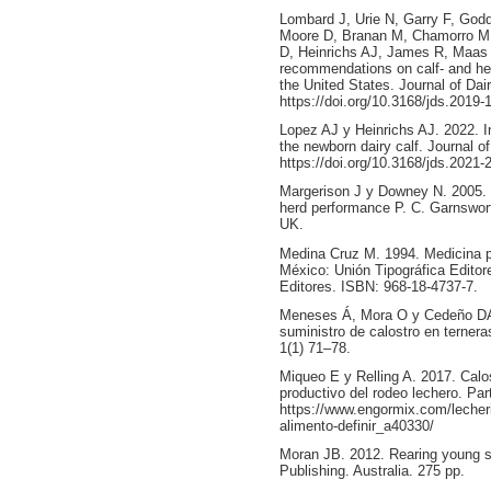
Lombard J, Urie N, Garry F, God
Moore D, Branan M, Chamorro M,
D, Heinrichs AJ, James R, Maas 
recommendations on calf- and her
the United States. Journal of Da
https://doi.org/10.3168/jds.2019-
Lopez AJ y Heinrichs AJ. 2022. I
the newborn dairy calf. Journal 
https://doi.org/10.3168/jds.2021-
Margerison J y Downey N. 2005. Gu
herd performance P. C. Garnswor
UK.
Medina Cruz M. 1994. Medicina pr
México: Unión Tipográfica Edito
Editores. ISBN: 968-18-4737-7.
Meneses Á, Mora O y Cedeño DA.
suministro de calostro en terner
1(1) 71–78.
Miqueo E y Relling A. 2017. Calost
productivo del rodeo lechero. Par
https://www.engormix.com/lecheri
alimento-definir_a40330/
Moran JB. 2012. Rearing young st
Publishing. Australia. 275 pp.