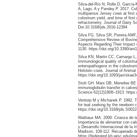
Silva-del-Río N, Rolle D, Garcí
A, Lago, A y Pandey P. 2017. Co
multiparous Jersey cows at first 
colostrum yield, and time of first
refractometry. Journal of Dairy 
Doi:10.3168/jds.2016-12394
Silva FG, Silva SR, Pereira AMF,
Comprehensive Review of Bovin
Aspects Regarding Their Impact 
1130. https://doi.org/10.3390/an
Silva KN, Martin CC, Camargo L
Immunological quality of colostru
enteropathogens in the colostrum 
Holstein cows. Journal of Anima
https://doi.org/10.1093/jas/skae3
Stott GH. Marx DB, Menefee BE y
immunoglobulin transfer in calves.
Science 62(12)1908–1913. https:
Ventorp M y Michanek P. 1992. T
for teat seeking by the newborn c
https://doi.org/10.3168/jds.S002
Wattiaux MA. 2000. Crianza de te
Importancia de alimentar con calo
y Desarrollo Internacional de la 
Madison, 109-112. Recuperado d
https://federated.kb.wisc.edu/im