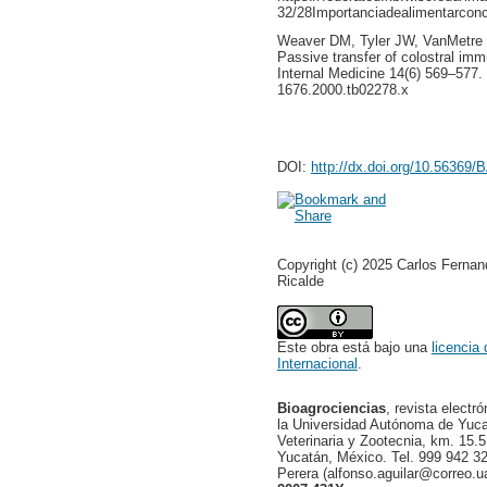
32/28Importanciadealimentarconc
Weaver DM, Tyler JW, VanMetre D
Passive transfer of colostral imm
Internal Medicine 14(6) 569–577. h
1676.2000.tb02278.x
DOI:
http://dx.doi.org/10.56369
Copyright (c) 2025 Carlos Fernan
Ricalde
Este obra está bajo una
licencia
Internacional
.
Bioagrociencias
, revista electr
la Universidad Autónoma de Yucat
Veterinaria y Zootecnia, km. 15.5
Yucatán, México. Tel. 999 942 32
Perera (alfonso.aguilar@correo.