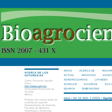
INICIO
ACERCA DE
INICIA
ACERCA DE LOS
ACTUAL
ARCHIVOS
AVISO
AUTORES/AS
AGROPECUARIAS
LATINDEX
Carlos Fernando Aguilar-
Pérez
SCHOLAR
SCISPACE
SCILI
http://www.uady.mx
SEARCH
DIMENSIONS
Universidad Autónoma de
Yucatán
México
Inicio
>
Vol. 18, Núm. 2 (2025)
>
Aguila
Profesor de carrera titular de
enseñanza superior.
Departamento de Nutrición,
Facultad de Medicina
Veterinaria y Zootecnia,