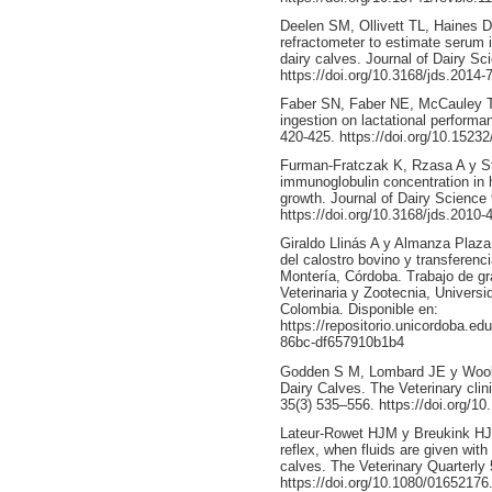
Deelen SM, Ollivett TL, Haines D
refractometer to estimate serum 
dairy calves. Journal of Dairy S
https://doi.org/10.3168/jds.2014-
Faber SN, Faber NE, McCauley TC
ingestion on lactational performa
420-425. https://doi.org/10.1523
Furman-Fratczak K, Rzasa A y Ste
immunoglobulin concentration in h
growth. Journal of Dairy Science
https://doi.org/10.3168/jds.2010-
Giraldo Llinás A y Almanza Plaza
del calostro bovino y transferenc
Montería, Córdoba. Trabajo de gr
Veterinaria y Zootecnia, Univers
Colombia. Disponible en:
https://repositorio.unicordoba.ed
86bc-df657910b1b4
Godden S M, Lombard JE y Wool
Dairy Calves. The Veterinary clin
35(3) 535–556. https://doi.org/10
Lateur-Rowet HJM y Breukink HJ.
reflex, when fluids are given wi
calves. The Veterinary Quarterly 
https://doi.org/10.1080/0165217