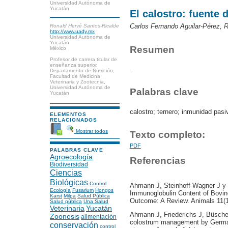
Universidad Autónoma de
Yucatán
El calostro: fuente 
Carlos Fernando Aguilar-Pérez, 
Ronald Hervé Santos-Ricalde
http://www.uady.mx
Universidad Autónoma de
Yucatán
Resumen
México
Profesor de carrera titular de
enseñanza superior.
.
Departamento de Nutrición,
Facultad de Medicina
Veterinaria y Zootecnia,
Universidad Autónoma de
Palabras clave
Yucatán
calostro; ternero; inmunidad pasi
ELEMENTOS
RELACIONADOS
Mostrar todos
Texto completo:
PDF
PALABRAS CLAVE
Agroecología
Referencias
Biodiversidad
Ciencias
Biológicas
Control
Ahmann J, Steinhoff-Wagner J y
Ecología
Fusarium
Hongos
Immunoglobulin Content of Bovin
Karst
Milpa
Salud Pública
Outcome: A Review. Animals 11(12
Salud pública
Una Salud
Veterinaria
Yucatán
Ahmann J, Friederichs J, Büsche
Zoonosis
alimentación
colostrum management by German
conservación
control