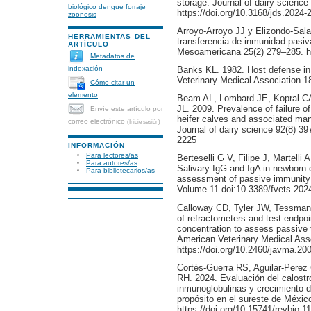
storage. Journal of dairy scienc
biológico
dengue
forraje
https://doi.org/10.3168/jds.2024-
zoonosis
Arroyo-Arroyo JJ y Elizondo-Salaz
HERRAMIENTAS DEL
transferencia de inmunidad pasiv
ARTÍCULO
Mesoamericana 25(2) 279–285. ht
Metadatos de
Banks KL. 1982. Host defense in
indexación
Veterinary Medical Association 
Cómo citar un
elemento
Beam AL, Lombard JE, Kopral CA,
JL. 2009. Prevalence of failure o
Envíe este artículo por
heifer calves and associated ma
correo electrónico
(Inicie sesión)
Journal of dairy science 92(8) 39
2225
INFORMACIÓN
Para lectores/as
Berteselli G V, Filipe J, Martelli
Para autores/as
Salivary IgG and IgA in newborn c
Para bibliotecarios/as
assessment of passive immunity t
Volume 11 doi:10.3389/fvets.202
Calloway CD, Tyler JW, Tessman 
of refractometers and test endpo
concentration to assess passive t
American Veterinary Medical Ass
https://doi.org/10.2460/javma.20
Cortés-Guerra RS, Aguilar-Perez
RH. 2024. Evaluación del calostro
inmunoglobulinas y crecimiento d
propósito en el sureste de Méxic
https://doi.org/10.15741/revbio.1