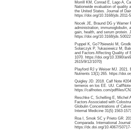
Morrill KM, Conrad E, Lago A, Ca
Nationwide evaluation of quality 
the United States. Journal of Da
https://doi.org/10.3168/jds.2011-
Nocek JE, Braund DG y Warner RG
administration, immunoglobulin, a
gain, health, and serum protein. 
https://doi.org/10.3168/jds.S002
Puppel K, Go??biewski M, Grodk
Solarczyk P, ?ukasiewicz M, Bal
and Factors Affecting Quality of
1070. https://doi.org/10.3390/an
2615/9/12/1070)
Playford RJ y Weiser MJ. 2021. 
Nutrients 13(1) 265. https://doi.
Quigley JD. 2018. Calf Note #204
terneros en los EE. UU. CalfNot
https://calfnotes.com/pdffiles/C
Reschke C, Schelling E, Michel 
Factors Associated with Colost
Globulin Concentrations of Calves
Internal Medicine 31(5) 1563-1571
Roa I, Smok SC y Prieto GR. 201
Comparada. International Journal
https://dx.doi.org/10.4067/S07