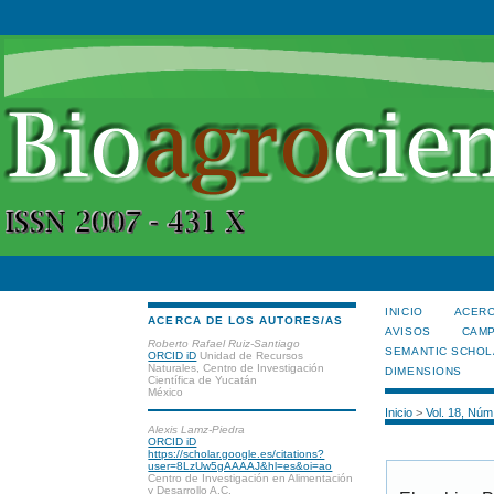
INICIO
ACERC
ACERCA DE LOS AUTORES/AS
AVISOS
CAMP
Roberto Rafael Ruiz-Santiago
SEMANTIC SCHOL
ORCID iD
Unidad de Recursos
Naturales, Centro de Investigación
DIMENSIONS
Científica de Yucatán
México
Inicio
>
Vol. 18, Núm
Alexis Lamz-Piedra
ORCID iD
https://scholar.google.es/citations?
user=8LzUw5gAAAAJ&hl=es&oi=ao
Centro de Investigación en Alimentación
y Desarrollo A.C.