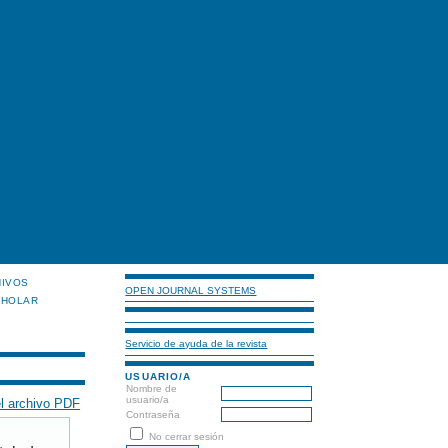
HIVOS
OPEN JOURNAL SYSTEMS
CHOLAR
Servicio de ayuda de la revista
USUARIO/A
Nombre de
usuario/a
l archivo PDF
Contraseña
No cerrar sesión