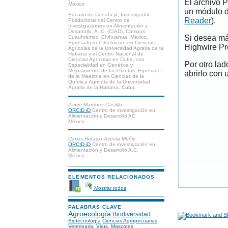
El archivo 
México
un módulo d
Becario de Conahcyt, Investigador
Reader
).
Posdoctoral del Centro de
Investigaciones en Alimentación y
Desarrollo, A. C. (CIAD), Campus
Si desea má
Cuauhtémoc, Chihuahua, México.
Egresado del Doctorado en Ciencias
Highwire Pr
Agrícolas de la Universidad Agraria de la
Habana y el Centro Nacional de
Ciencias Agrícolas en Cuba, con
Por otro la
Especialidad en Genética y
Mejoramiento de las Plantas. Egresado
abrirlo con 
de la Maestría en Ciencias de la
Química Agrícola de la Universidad
Agraria de la Habana, Cuba.
Jaime Martínez-Castillo
ORCID iD
Centro de investigación en
Alimentación y Desarrollo AC
México
Carlos Horacio Acosta Muñiz
ORCID iD
Centro de investigación en
Alimentación y Desarrollo A.C.
México
ELEMENTOS RELACIONADOS
Mostrar todos
PALABRAS CLAVE
Agroecología
Biodiversidad
Biotecnología
Ciencias Agropecuarias,
Veterinaria, Virus, Mascotas