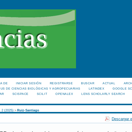
A DE
INICIAR SESIÓN
REGISTRARSE
BUSCAR
ACTUAL
ARC
US DE CIENCIAS BIOLÓGICAS Y AGROPECUARIAS
LATINDEX
GOOGLE S
AR
SCISPACE
SCILIT
OPENALEX
LENS SCHOLARLY SEARCH
. 2 (2025)
>
Ruiz-Santiago
Descargar e