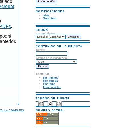
talado
Acrobat
NOTIFICACIONES
Vista
Suscribirse
s,
 PDFs
.
IDIOMA
Escoge idioma
 podrá
anterior.
CONTENIDO DE LA REVISTA
Buscar
Ámbito de la búsqueda
Examinar
Por número
Por autor/a
Por título
Otras revistas
TAMAÑO DE FUENTE
TALLA COMPLETA
NÚMERO ACTUAL