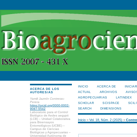
INICIO
ACERCA DE
INICIA
ACERCA DE LOS
ACTUAL
ARCHIVOS
AVISO
AUTORES/AS
AGROPECUARIAS
LATINDEX
Yamili Jazmín Contreras-
Perera
SCHOLAR
SCISPACE
SCILI
https://orcid.org/0000-0002-
SEARCH
DIMENSIONS
9087-5542
Laboratorio para el Control
Biológico de Aedes aegypti
(LCB) – Unidad Colaborativa
Inicio
>
Vol. 18, Núm. 2 (2025)
>
Contre
para Bioensayos
Entomológicos (UCBE) –
Campus de Ciencias
Biológicas y Agropecuarias –
Universidad Autónoma de