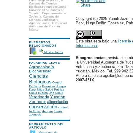
Entomológicos (UCBE) –
Campus de Ciencias
Biológicas y Agropecuarias –
Universidad Autónoma de
Yucatán. Departamento de
Zoología, Campus de
Copyright (c) 2025 Yamili Jazmín
Ciencias Biológicas y
Park, Hugo Delfín González, Pab
Agropecuarias, Universidad
Autónoma de Yucatán
México
Este obra está bajo una
licencia
ELEMENTOS
Internacional
.
RELACIONADOS
Mostrar todos
Bioagrociencias
, revista electr
la Universidad Autónoma de Yucat
PALABRAS CLAVE
Veterinaria y Zootecnia, km. 15.5
Agroecología
Yucatán, México. Tel. 999 942 32
Biodiversidad
Perera (alfonso.aguilar@correo.
Ciencias
2007-431X.
Biológicas
Control
Ecología
Fusarium
Hongos
Karst
Milpa
Salud Pública
Salud pública
Una Salud
Veterinaria
Yucatán
Zoonosis
alimentación
conservación
control
biológico
dengue
forraje
zoonosis
HERRAMIENTAS DEL
ARTÍCULO
Metadatos de