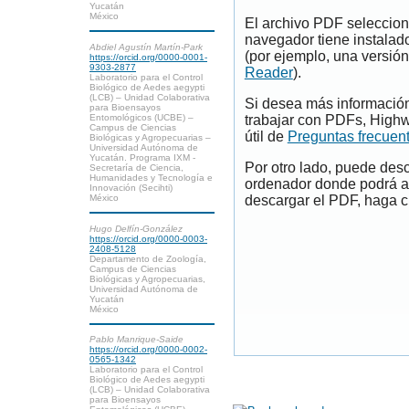
Yucatán
México
El archivo PDF seleccion
navegador tiene instalad
Abdiel Agustín Martín-Park
(por ejemplo, una versión
https://orcid.org/0000-0001-
9303-2877
Reader
).
Laboratorio para el Control
Biológico de Aedes aegypti
(LCB) – Unidad Colaborativa
Si desea más información
para Bioensayos
Entomológicos (UCBE) –
trabajar con PDFs, Highw
Campus de Ciencias
útil de
Preguntas frecuen
Biológicas y Agropecuarias –
Universidad Autónoma de
Yucatán. Programa IXM -
Por otro lado, puede des
Secretaría de Ciencia,
Humanidades y Tecnología e
ordenador donde podrá ab
Innovación (Secihti)
México
descargar el PDF, haga cl
Hugo Delfín-González
https://orcid.org/0000-0003-
2408-5128
Departamento de Zoología,
Campus de Ciencias
Biológicas y Agropecuarias,
Universidad Autónoma de
Yucatán
México
Pablo Manrique-Saide
https://orcid.org/0000-0002-
0565-1342
Laboratorio para el Control
Biológico de Aedes aegypti
(LCB) – Unidad Colaborativa
para Bioensayos