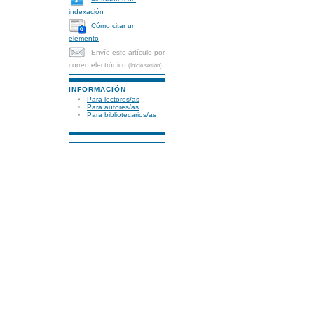
indexación
Cómo citar un
elemento
Envíe este artículo por
correo electrónico
(Inicie sesión)
INFORMACIÓN
Para lectores/as
Para autores/as
Para bibliotecarios/as