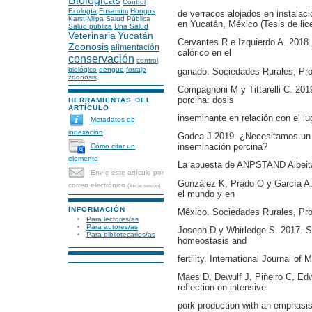
Biológicas
Control
Ecología
Fusarium
Hongos
de verracos alojados en instalac
Karst
Milpa
Salud Pública
en Yucatán, México (Tesis de li
Salud pública
Una Salud
Veterinaria
Yucatán
Cervantes R e Izquierdo A. 2018.
Zoonosis
alimentación
calórico en el
conservación
control
biológico
dengue
forraje
ganado. Sociedades Rurales, Pro
zoonosis
Compagnoni M y Tittarelli C. 2019
porcina: dosis
HERRAMIENTAS DEL
ARTÍCULO
inseminante en relación con el lu
Metadatos de
indexación
Gadea J.2019. ¿Necesitamos un s
inseminación porcina?
Cómo citar un
elemento
La apuesta de ANPSTAND Albeit
Envíe este artículo por
González K, Prado O y García A.
correo electrónico
(Inicie sesión)
el mundo y en
INFORMACIÓN
México. Sociedades Rurales, Pr
Para lectores/as
Para autores/as
Joseph D y Whirledge S. 2017. S
Para bibliotecarios/as
homeostasis and
fertility. International Journal o
Maes D, Dewulf J, Piñeiro C, Edwa
reflection on intensive
pork production with an emphasis