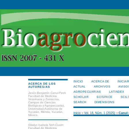
INICIO
ACERCA DE
INICIA
ACERCA DE LOS
ACTUAL
ARCHIVOS
AVISO
AUTORES/AS
AGROPECUARIAS
LATINDEX
Jesús Benjamín Canul-Pech
Facultad de Medicina
SCHOLAR
SCISPACE
SCILI
Veterinaria y Zootecnia,
SEARCH
DIMENSIONS
Campus de Ciencias
Biológicas y Agropecuarias,
Universidad Autónoma de
Yucatán, Mérida, Yucatán,
Inicio
>
Vol. 18, Núm. 1 (2025)
>
Canul
México.
Gladys Isabela Noh-Cuxim
Facultad de Medicina