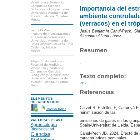
Veterinaria y Zootecnia,
Campus de Ciencias
Importancia del estr
Biológicas y Agropecuarias,
Universidad Autónoma de
ambiente controlad
Yucatán, Mérida, Yucatán,
México.
(verracos) en el tró
Jesús Ek-Mex
Jesús Benjamín Canul-Pech, Gla
Instituto de Investigaciones
Alejandro Alzina-López
en Ciencias Veterinarias,
Universidad Autónoma de
Baja California. Mexicali, Baja
California, México
Resumen
México
Alejandro Alzina-López
.
Facultad de Medicina
Veterinaria y Zootecnia,
Campus de Ciencias
Texto completo:
Biológicas y Agropecuarias,
Universidad Autónoma de
Yucatán, Mérida, Yucatán,
PDF
México.
Referencias
ELEMENTOS
RELACIONADOS
Calvet S, Estellés F, Cartanyá Fe
Mostrar todos
minimización de las
emisiones de gases en las granjas
PALABRAS CLAVE
Agroecología
Spain-Universitat de Lleida. Espa
Biodiversidad
Canul-Pech JB. 2024. Efecto de 
Ciencias
características seminales