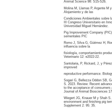
Animal Science 98: S15-S26.
Molina M, Llamas P, Argente M y
Alojamiento y de las
Condiciones Ambientales sobre l
III Congreso Universitario en Inn
Universidad Miguel Hernández.
Pig Improvement Company (PIC).
sementales PIC
Romo J, Silva G, Güémez H, Rom
influencia sobre la
fisiología, comportamiento produc
Veterinario 12: e2022-22.
Santolaria, P, Rickard, J, y Pére
improved
reproductive performance. Biolog
Sogari G, Bellezza Oddon SB, Ga
S. 2023. Review: Recent advance
to the acceptance of consumers a
Journal of Animal Biosciences 17
Wiegert JG, Knauer M y Shah S. 
environment and finishing pig te
Supplement 2: 95: 35.