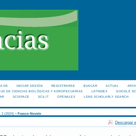
A DE
INICIAR SESIÓN
REGISTRARSE
BUSCAR
ACTUAL
ARC
US DE CIENCIAS BIOLÓGICAS Y AGROPECUARIAS
LATINDEX
GOOGLE S
AR
SCISPACE
SCILIT
OPENALEX
LENS SCHOLARLY SEARCH
. 2 (2024)
>
Franco-Novelo
Descargar e