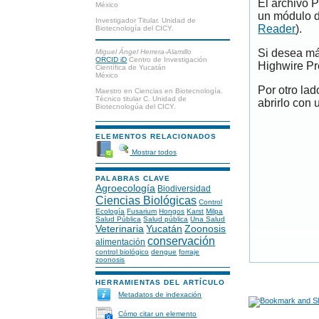
El archivo 
México
un módulo d
Investigador Titular. Unidad de
Reader
).
Biotecnología del CICY.
Si desea má
Miguel Ángel Herrera-Alamillo
ORCID iD
Centro de Investigación
Highwire Pr
Científica de Yucatán
México
Por otro la
Maestro en Ciencias en Biotecnología.
Técnico titular C. Unidad de
abrirlo con 
Biotecnologúa del CICY.
ELEMENTOS RELACIONADOS
Mostrar todos
PALABRAS CLAVE
Agroecología
Biodiversidad
Ciencias Biológicas
Control
Ecología
Fusarium
Hongos
Karst
Milpa
Salud Pública
Salud pública
Una Salud
Veterinaria
Yucatán
Zoonosis
conservación
alimentación
control biológico
dengue
forraje
zoonosis
HERRAMIENTAS DEL ARTÍCULO
Metadatos de indexación
Cómo citar un elemento