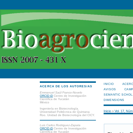
INICIO
ACERC
ACERCA DE LOS AUTORES/AS
AVISOS
CAMP
Emmanuel Saúl Franco-Novelo
SEMANTIC SCHOL
ORCID iD
Centro de Investigación
Científica de Yucatán
DIMENSIONS
México
Ingeniería en Biotecnología.
Inicio
>
Vol. 17, Núm
Universidad Politécnica de Quintana
Roo. Unidad de Biotecnología del CICY.
Luis Carlos Rodriguez-Zapata
ORCID iD
Centro de Investigación
Científica de Yucatán