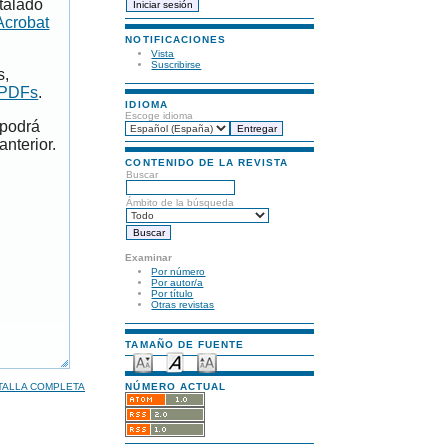
talado
Acrobat
NOTIFICACIONES
Vista
Suscribirse
s,
 PDFs
.
IDIOMA
Escoge idioma
 podrá
anterior.
CONTENIDO DE LA REVISTA
Buscar
Ámbito de la búsqueda
Examinar
Por número
Por autor/a
Por título
Otras revistas
TAMAÑO DE FUENTE
TALLA COMPLETA
NÚMERO ACTUAL