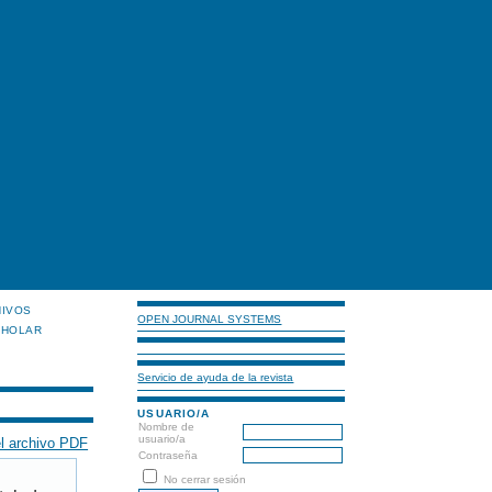
HIVOS
OPEN JOURNAL SYSTEMS
CHOLAR
Servicio de ayuda de la revista
USUARIO/A
Nombre de
usuario/a
l archivo PDF
Contraseña
No cerrar sesión