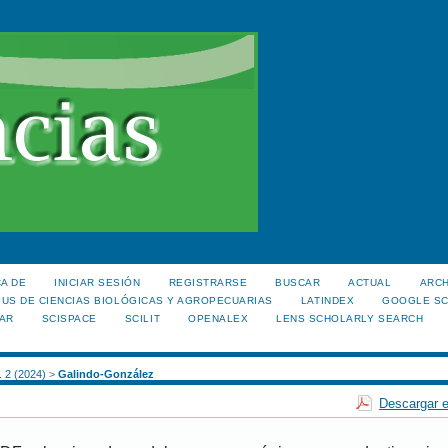
A DE
INICIAR SESIÓN
REGISTRARSE
BUSCAR
ACTUAL
ARC
US DE CIENCIAS BIOLÓGICAS Y AGROPECUARIAS
LATINDEX
GOOGLE S
AR
SCISPACE
SCILIT
OPENALEX
LENS SCHOLARLY SEARCH
. 2 (2024)
>
Galindo-González
Descargar e