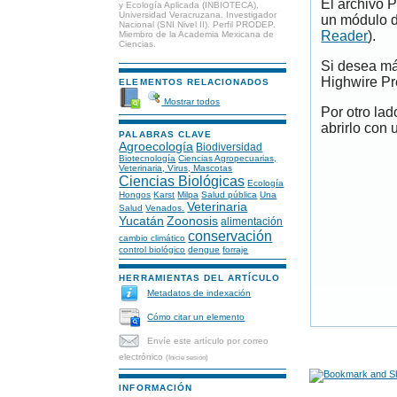
El archivo 
y Ecología Aplicada (INBIOTECA),
Universidad Veracruzana. Investigador
un módulo d
Nacional (SNI Nivel II). Perfil PRODEP.
Reader
).
Miembro de la Academia Mexicana de
Ciencias.
Si desea má
Highwire Pr
ELEMENTOS RELACIONADOS
Mostrar todos
Por otro la
abrirlo con 
PALABRAS CLAVE
Agroecología
Biodiversidad
Biotecnología
Ciencias Agropecuarias,
Veterinaria, Virus, Mascotas
Ciencias Biológicas
Ecología
Hongos
Karst
Milpa
Salud pública
Una
Veterinaria
Salud
Venados.
Yucatán
Zoonosis
alimentación
conservación
cambio climático
control biológico
dengue
forraje
HERRAMIENTAS DEL ARTÍCULO
Metadatos de indexación
Cómo citar un elemento
Envíe este artículo por correo
electrónico
(Inicie sesión)
INFORMACIÓN