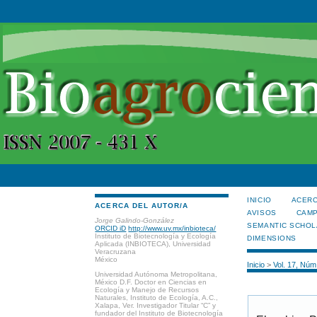
INICIO
ACERC
ACERCA DEL AUTOR/A
AVISOS
CAMP
Jorge Galindo-González
SEMANTIC SCHOL
ORCID iD
http://www.uv.mx/inbioteca/
Instituto de Biotecnología y Ecología
DIMENSIONS
Aplicada (INBIOTECA), Universidad
Veracruzana
México
Inicio
>
Vol. 17, Núm
Universidad Autónoma Metropolitana,
México D.F. Doctor en Ciencias en
Ecología y Manejo de Recursos
Naturales, Instituto de Ecología, A.C.,
Xalapa, Ver. Investigador Titular “C” y
fundador del Instituto de Biotecnología