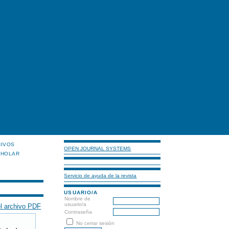
HIVOS
OPEN JOURNAL SYSTEMS
CHOLAR
Servicio de ayuda de la revista
USUARIO/A
Nombre de
usuario/a
l archivo PDF
Contraseña
No cerrar sesión