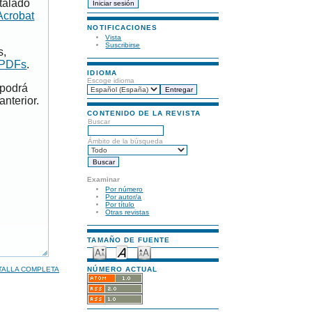
talado
Acrobat
NOTIFICACIONES
Vista
Suscribirse
s,
 PDFs
.
IDIOMA
Escoge idioma
 podrá
anterior.
CONTENIDO DE LA REVISTA
Buscar
Ámbito de la búsqueda
Examinar
Por número
Por autor/a
Por título
Otras revistas
TAMAÑO DE FUENTE
TALLA COMPLETA
NÚMERO ACTUAL