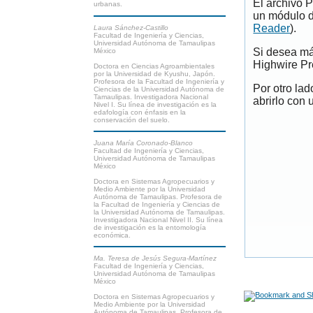
El archivo 
urbanas.
un módulo d
Reader
).
Laura Sánchez-Castillo
Facultad de Ingeniería y Ciencias,
Universidad Autónoma de Tamaulipas
Si desea má
México
Highwire Pr
Doctora en Ciencias Agroambientales
por la Universidad de Kyushu, Japón.
Profesora de la Facultad de Ingeniería y
Por otro la
Ciencias de la Universidad Autónoma de
Tamaulipas. Investigadora Nacional
abrirlo con 
Nivel I. Su línea de investigación es la
edafología con énfasis en la
conservación del suelo.
Juana María Coronado-Blanco
Facultad de Ingeniería y Ciencias,
Universidad Autónoma de Tamaulipas
México
Doctora en Sistemas Agropecuarios y
Medio Ambiente por la Universidad
Autónoma de Tamaulipas. Profesora de
la Facultad de Ingeniería y Ciencias de
la Universidad Autónoma de Tamaulipas.
Investigadora Nacional Nivel II. Su línea
de investigación es la entomología
económica.
Ma. Teresa de Jesús Segura-Martínez
Facultad de Ingeniería y Ciencias,
Universidad Autónoma de Tamaulipas
México
Doctora en Sistemas Agropecuarios y
Medio Ambiente por la Universidad
Autónoma de Tamaulipas. Profesora de