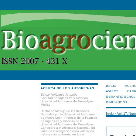
INICIO
ACERC
ACERCA DE LOS AUTORES/AS
AVISOS
CAMP
Edmar Meléndez-Jaramillo
SEMANTIC SCHOL
Facultad de Ingeniería y Ciencias,
Universidad Autónoma de Tamaulipas
DIMENSIONS
México
Doctor en Manejo de los Recursos
Inicio
>
Vol. 17, Núm
Naturales por la Universidad Autónoma
de Nuevo León. Profesor de la Facultad
de Ingeniería y Ciencias de la
Universidad Autónoma de Tamaulipas.
Candidato a Investigador Nacional. Su
línea de investigación es la valoración
del impacto ambiental en áreas