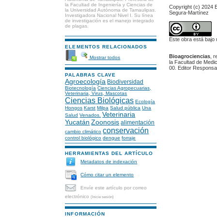
la Facultad de Ingeniería y Ciencias de
Copyright (c) 2024 
la Universidad Autónoma de Tamaulipas.
Segura-Martínez
Investigadora Nacional Nivel I. Su línea
de investigación es el manejo integrado
de plagas.
Este obra está bajo
ELEMENTOS RELACIONADOS
Bioagrociencias
, 
Mostrar todos
la Facultad de Medic
00. Editor Responsa
PALABRAS CLAVE
Agroecología
Biodiversidad
Biotecnología
Ciencias Agropecuarias,
Veterinaria, Virus, Mascotas
Ciencias Biológicas
Ecología
Hongos
Karst
Milpa
Salud pública
Una
Veterinaria
Salud
Venados.
Yucatán
Zoonosis
alimentación
conservación
cambio climático
control biológico
dengue
forraje
HERRAMIENTAS DEL ARTÍCULO
Metadatos de indexación
Cómo citar un elemento
Envíe este artículo por correo
electrónico
(Inicie sesión)
INFORMACIÓN