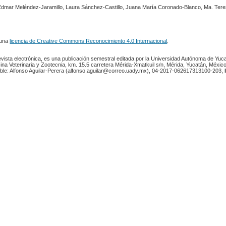
Edmar Meléndez-Jaramillo, Laura Sánchez-Castillo, Juana María Coronado-Blanco, Ma. Ter
 una
licencia de Creative Commons Reconocimiento 4.0 Internacional
.
revista electrónica, es una publicación semestral editada por la Universidad Autónoma de Yuc
ina Veterinaria y Zootecnia, km. 15.5 carretera Mérida-Xmatkuil s/n, Mérida, Yucatán, México
ble: Alfonso Aguilar-Perera (alfonso.aguilar@correo.uady.mx), 04-2017-062617313100-203,