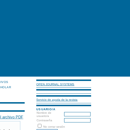
HIVOS
OPEN JOURNAL SYSTEMS
CHOLAR
Servicio de ayuda de la revista
USUARIO/A
Nombre de
usuario/a
l archivo PDF
Contraseña
No cerrar sesión