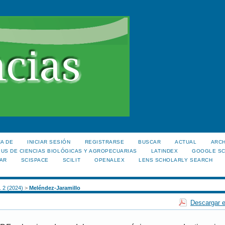
A DE
INICIAR SESIÓN
REGISTRARSE
BUSCAR
ACTUAL
ARC
US DE CIENCIAS BIOLÓGICAS Y AGROPECUARIAS
LATINDEX
GOOGLE S
AR
SCISPACE
SCILIT
OPENALEX
LENS SCHOLARLY SEARCH
. 2 (2024)
>
Meléndez-Jaramillo
Descargar e