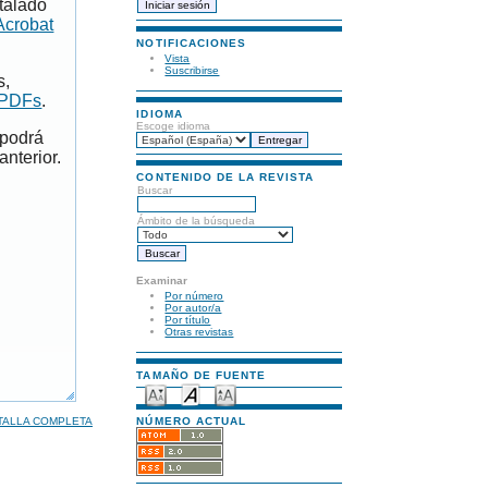
talado
Acrobat
NOTIFICACIONES
Vista
Suscribirse
s,
 PDFs
.
IDIOMA
Escoge idioma
 podrá
anterior.
CONTENIDO DE LA REVISTA
Buscar
Ámbito de la búsqueda
Examinar
Por número
Por autor/a
Por título
Otras revistas
TAMAÑO DE FUENTE
TALLA COMPLETA
NÚMERO ACTUAL