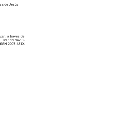
esa de Jesús
atán, a través de
. Tel. 999 942 32
ISSN 2007-431X.