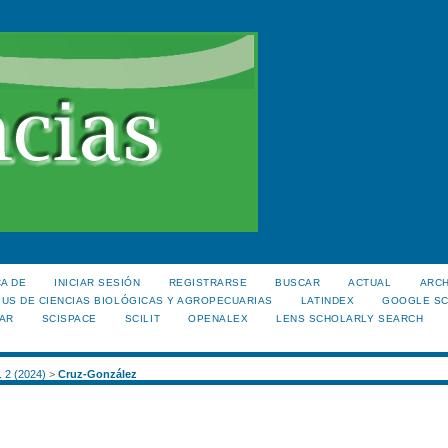
A DE
INICIAR SESIÓN
REGISTRARSE
BUSCAR
ACTUAL
ARC
US DE CIENCIAS BIOLÓGICAS Y AGROPECUARIAS
LATINDEX
GOOGLE S
AR
SCISPACE
SCILIT
OPENALEX
LENS SCHOLARLY SEARCH
. 2 (2024)
>
Cruz-González