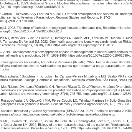
lo-Gallegos E. 2023. Rotational Grazing Modifies Rhipicephalus microplus Infestation in Cattl
(5), 915. https://doi.org/10.3390/ani13050915
-Correa F, Azevedo SS y Labruna MB. 2017. Off-host development and survival of Rhipiceph
zilian semiarid. Veterinary Parasitology: Regional Studies and Reports, 9, 17-24.
.1016/j.vprsr.2017.04.004
g J. 2002. The drop-off behavior of engorged females of the cattle tick, Boophilus microplus
//doi.org/10.1590/S0103-84782002000400013
llón AR, Bermúdez S, de La Fuente J, Domingos A, García MPE, Labruna MB, Merino O, Mo
, Tarragona E y Venzal JM. 2022. One health approach to identify research needs on Rhipi
he Americas. Pathogens, 11(10), 1180. https://doi.org/10.3390/pathogens11101180
C.2019. Development of a new approach of pasture management to control Rhipicephalus m
l animal health and production, 51(7), 1989-1995. https://doi.org/10.1007/s11250-019-01899-x
de Investigaciones Forestales, Agrícolas y Pecuarias (INIFAP). 2022. Fecha de consulta 21/0
inifap/articulos/seleccion-de-variedades-de-pastos-que-reducen-la-carga-parasitaria-en-fase
croplus
hipicephalus ( Boophilus ) microplus . In: Campos-Pereira M, Labruna MB, Szabó MPJ y Kla
ilus) microplus: Biologia ,Controle e Resistência . Medicina Veterinária, São Paulo, Brazil. pp
, Moo?Llanes DA, Ibarra?Cerdeña CN, Romero?Salas D, Cruz?Romero A, López?Hernández
Worldwide comparison between the potential distribution of Rhipicephalus microplus (Acari: 
arios. Medical and veterinary entomology, 37(4), 745-753. https://doi.org/10.1111/mve.12680
 Rosado-Aguilar JA, Ojeda-Chi MM, Pérez-Cogollo LC, Trinidad-Martínez I y Bolio-González
e garrapatas en la ganadería bovina. Ecosistemas y recursos agropecuarios, 1(3), 295-308.
e Sanidad, Inocuidad y Calidad Agroalimentaria (SENASICA). 2024. Fecha de consulta 20/05
senasica/documentos/situacion-actual-del-control-de-la-garrapata-boophilus-spp
nior MH, Tavares CP, Sousa IC, Sousa DM, Brito DRB, Camargo AM, Leite RC, Faccini JLH,
Costa-Junior LM. 2024. Biology of the non-parasitic phase of the cattle tick Rhipicephalus 
 of Amazon influence. Parasites & Vectors, 17(1), 129. https://doi.org/10.1186/s13071-024-0