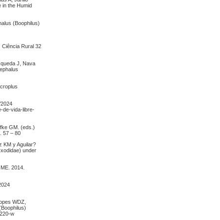
e in the Humid
alus (Boophilus)
. Ciência Rural 32
squeda J, Nava
cephalus
icroplus
5/2024
-de-vida-libre-
fke GM. (eds.)
. 57 – 80
 KM y Aguilar?
Ixodidae) under
 ME. 2014.
/2024
 Lopes WDZ,
(Boophilus)
6220-w