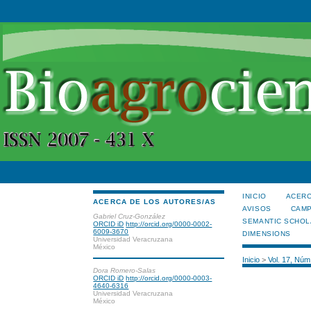
INICIO
ACERC
ACERCA DE LOS AUTORES/AS
AVISOS
CAMP
Gabriel Cruz-González
SEMANTIC SCHOL
ORCID iD
http://orcid.org/0000-0002-
6009-3670
DIMENSIONS
Universidad Veracruzana
México
Inicio
>
Vol. 17, Núm
Dora Romero-Salas
ORCID iD
http://orcid.org/0000-0003-
4640-6316
Universidad Veracruzana
México