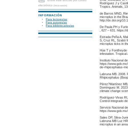
Envíe este artículo por correo
Rodríguez J y Castil
electrónico
(Inicie sesión)
Tropics. Animals, 13
de Barros MND, Riet
INFORMACIÓN
microplus in the Bra
Para lectores/as
http://dx.doi.org/10
Para autores/as
Para bibliotecarios/as
De Paula PH y Furlon
, 627 – 631. https:
Estrada-Peña A, Ma
S, Cruz RL, Szabó M
microplus ticks in t
Hüe T y Fontfreyde 
infestation. Tropica
Instituto Nacional 
https://www.gob.mx/
de-rhipicephalus-mi
Labruna MB. 2008. R
Rhipicephalus (Booph
Pérez?Martínez MB
Domínguez M. 2023. 
climate change scen
Rodríguez-Vivas RI,
Control integrado d
Servicio Nacional d
https://www.gob.mx/
Sales DP, Silva-Ju
Labruna MB Luz HR y 
microplus in an area