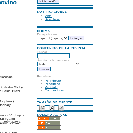
bovino
NOTIFICACIONES
Vista
Suscribirse
IDIOMA
Escoge idioma
CONTENIDO DE LA REVISTA
Buscar
Ámbito de la búsqueda
Examinar
microplus
Por número
Por autor/a
Por título
MB, Szabó MPJ y
Otras revistas
 Paulo, Brazil.
Boophilus)
TAMAÑO DE FUENTE
terinary
NÚMERO ACTUAL
 Soares VE, Lopes
oratory and
007/s00436-020-
 A, Jarillo-