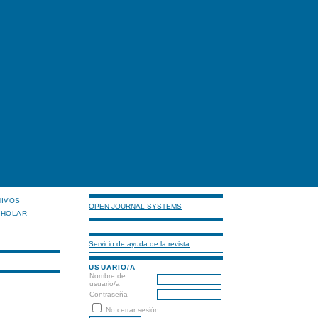
HIVOS
OPEN JOURNAL SYSTEMS
CHOLAR
Servicio de ayuda de la revista
USUARIO/A
Nombre de
usuario/a
Contraseña
No cerrar sesión