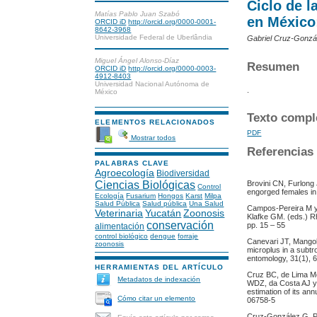
Ciclo de l
Matías Pablo Juan Szabó
en México
ORCID iD
http://orcid.org/0000-0001-
8642-3968
Universidade Federal de Uberlândia
Gabriel Cruz-Gonzá
Miguel Ángel Alonso-Díaz
Resumen
ORCID iD
http://orcid.org/0000-0003-
4912-8403
Universidad Nacional Autónoma de
.
México
Texto compl
ELEMENTOS RELACIONADOS
PDF
Mostrar todos
Referencias
PALABRAS CLAVE
Agroecología
Biodiversidad
Ciencias Biológicas
Brovini CN, Furlong 
Control
engorged females in 
Ecología
Fusarium
Hongos
Karst
Milpa
Salud Pública
Salud pública
Una Salud
Campos-Pereira M y
Veterinaria
Yucatán
Zoonosis
Klafke GM. (eds.) Rh
conservación
pp. 15 – 55
alimentación
control biológico
dengue
forraje
Canevari JT, Mangol
zoonosis
microplus in a subtr
entomology, 31(1), 
HERRAMIENTAS DEL ARTÍCULO
Cruz BC, de Lima Me
Metadatos de indexación
WDZ, da Costa AJ y d
estimation of its an
Cómo citar un elemento
06758-5
Cruz-González G, P