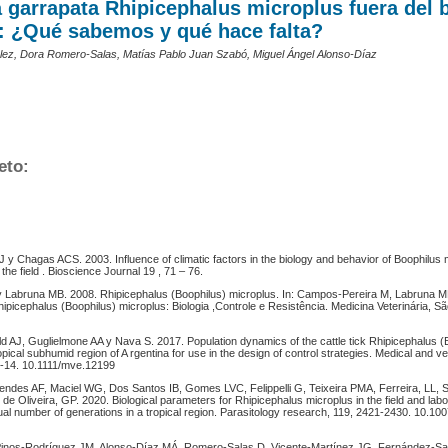
a garrapata Rhipicephalus microplus fuera del 
: ¿Qué sabemos y qué hace falta?
lez, Dora Romero-Salas, Matías Pablo Juan Szabó, Miguel Ángel Alonso-Díaz
eto:
J y Chagas ACS. 2003. Influence of climatic factors in the biology and behavior of Boophilus 
the field . Bioscience Journal 19 , 71 – 76.
 Labruna MB. 2008. Rhipicephalus (Boophilus) microplus. In: Campos-Pereira M, Labruna 
ipicephalus (Boophilus) microplus: Biologia ,Controle e Resistência. Medicina Veterinária, São
d AJ, Guglielmone AA y Nava S. 2017. Population dynamics of the cattle tick Rhipicephalus (
opical subhumid region of A rgentina for use in the design of control strategies. Medical and ve
6-14. 10.1111/mve.12199
ndes AF, Maciel WG, Dos Santos IB, Gomes LVC, Felippelli G, Teixeira PMA, Ferreira, LL,
e Oliveira, GP. 2020. Biological parameters for Rhipicephalus microplus in the field and lab
nual number of generations in a tropical region. Parasitology research, 119, 2421-2430. 10.1
inos-Rodríguez JM, Alonso-Díaz MÁ, Romero-Salas D, Vicente-Martínez JG, Fernández-Salas