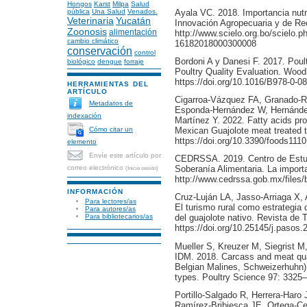
Hongos
Karst
Milpa
Salud
Ayala VC. 2018. Importancia nutri
pública
Una Salud
Venados.
Veterinaria
Yucatán
Innovación Agropecuaria y de Rec
Zoonosis
alimentación
http://www.scielo.org.bo/scielo.
cambio climático
16182018000300008
conservación
control
Bordoni A y Danesi F. 2017. Poult
biológico
dengue
forraje
Poultry Quality Evaluation. Woo
https://doi.org/10.1016/B978-0-0
HERRAMIENTAS DEL
ARTÍCULO
Cigarroa-Vázquez FA, Granado-Riv
Metadatos de
Esponda-Hernández W, Hernández
indexación
Martínez Y. 2022. Fatty acids prof
Cómo citar un
Mexican Guajolote meat treated t
https://doi.org/10.3390/foods111
elemento
Envíe este artículo por
CEDRSSA. 2019. Centro de Estudi
correo electrónico
Soberanía Alimentaria. La importa
(Inicie sesión)
http://www.cedrssa.gob.mx/file
INFORMACIÓN
Cruz-Luján LA, Jasso-Arriaga X, A
Para lectores/as
El turismo rural como estrategia 
Para autores/as
Para bibliotecarios/as
del guajolote nativo. Revista de 
https://doi.org/10.25145/j.pasos
Mueller S, Kreuzer M, Siegrist
IDM. 2018. Carcass and meat qua
Belgian Malines, Schweizerhuhn) 
types. Poultry Science 97: 3325–
Portillo-Salgado R, Herrera-Haro
Ramírez-Bribiesca JE, Ortega-Cer