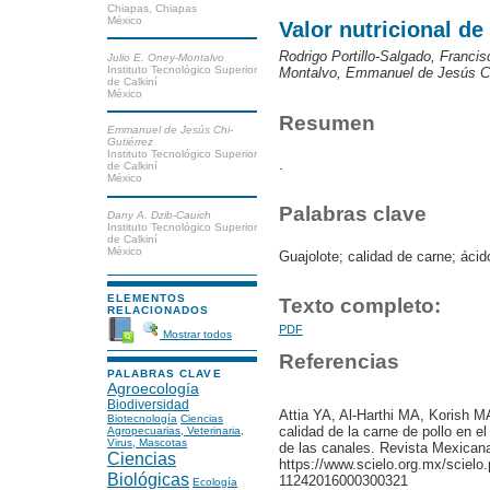
Chiapas, Chiapas
México
Valor nutricional de
Rodrigo Portillo-Salgado, Franci
Julio E. Oney-Montalvo
Instituto Tecnológico Superior
Montalvo, Emmanuel de Jesús Ch
de Calkiní
México
Resumen
Emmanuel de Jesús Chi-
Gutiérrez
Instituto Tecnológico Superior
.
de Calkiní
México
Palabras clave
Dany A. Dzib-Cauich
Instituto Tecnológico Superior
de Calkiní
México
Guajolote; calidad de carne; áci
ELEMENTOS
Texto completo:
RELACIONADOS
PDF
Mostrar todos
Referencias
PALABRAS CLAVE
Agroecología
Biodiversidad
Attia YA, Al-Harthi MA, Korish 
Biotecnología
Ciencias
calidad de la carne de pollo en el
Agropecuarias, Veterinaria,
Virus, Mascotas
de las canales. Revista Mexicana
Ciencias
https://www.scielo.org.mx/scielo
Biológicas
11242016000300321
Ecología