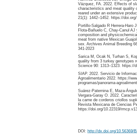
Vázquez, FA. 2022. Effects of s
characteristics and meat quality 
reared under an extensive produc
21(1): 1442–1452. https://doi.o
Portillo-Salgado R Herrera-Haro 
Flota-Bañuelo C, Chay-Canul AJ 
composition and physicochemical 
meat from native Mexican Guajolo
sex. Archives Animal Breeding 66
341-2023
Sarica M, Ocak N, Turhan S, Kop
quality from 3 turkey genotypes r
Science 90: 1313–1323. https://d
SIAP. 2022. Servicio de Informa
Agroalimentario 2022. https://ww
programas/panorama-agroaliment
Suárez-Paternina E, Maza-Ángul
Vergara-Garay O. 2022. Caracterís
la carne de corderos criollos su
Revista Mexicana de Ciencias Pe
https://doi.org/10.22319/rmcp.v1
DOI:
http://dx.doi.org/10.56369