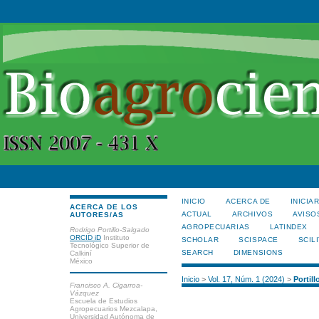
INICIO
ACERCA DE
INICIA
ACERCA DE LOS
ACTUAL
ARCHIVOS
AVISO
AUTORES/AS
AGROPECUARIAS
LATINDEX
Rodrigo Portillo-Salgado
ORCID iD
Instituto
SCHOLAR
SCISPACE
SCILI
Tecnológico Superior de
SEARCH
DIMENSIONS
Calkiní
México
Inicio
>
Vol. 17, Núm. 1 (2024)
>
Portil
Francisco A. Cigarroa-
Vázquez
Escuela de Estudios
Agropecuarios Mezcalapa,
Universidad Autónoma de