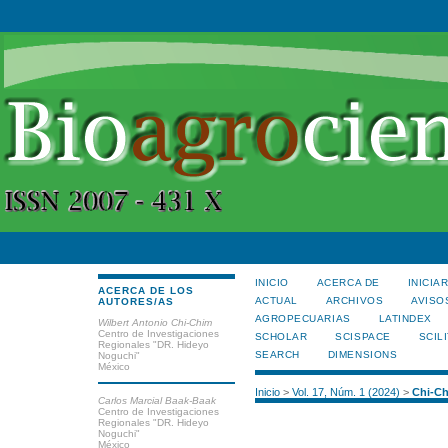
INICIO
ACERCA DE
INICIA
ACERCA DE LOS
ACTUAL
ARCHIVOS
AVISO
AUTORES/AS
AGROPECUARIAS
LATINDEX
Wilbert Antonio Chi-Chim
Centro de Investigaciones
SCHOLAR
SCISPACE
SCILI
Regionales "DR. Hideyo
SEARCH
DIMENSIONS
Noguchi"
México
Inicio
>
Vol. 17, Núm. 1 (2024)
>
Chi-C
Carlos Marcial Baak-Baak
Centro de Investigaciones
Regionales "DR. Hideyo
Noguchi"
México