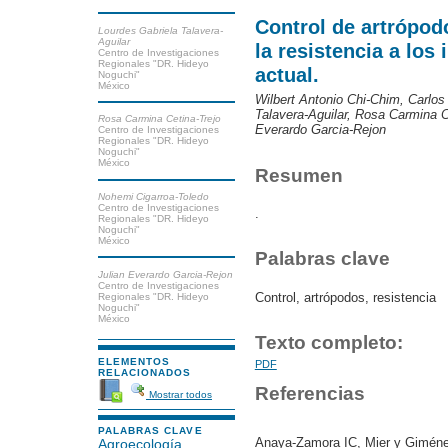
Control de artrópo
Lourdes Gabriela Talavera-
Aguilar
la resistencia a los
Centro de Investigaciones
Regionales "DR. Hideyo
actual.
Noguchi"
México
Wilbert Antonio Chi-Chim, Carlos
Talavera-Aguilar, Rosa Carmina C
Rosa Carmina Cetina-Trejo
Everardo Garcia-Rejon
Centro de Investigaciones
Regionales "DR. Hideyo
Noguchi"
México
Resumen
Nohemi Cigarroa-Toledo
Centro de Investigaciones
.
Regionales "DR. Hideyo
Noguchi"
México
Palabras clave
Julian Everardo Garcia-Rejon
Centro de Investigaciones
Control, artrópodos, resistencia
Regionales "DR. Hideyo
Noguchi"
México
Texto completo:
ELEMENTOS
PDF
RELACIONADOS
Referencias
Mostrar todos
PALABRAS CLAVE
Anaya-Zamora IC, Mier y Giméne
Agroecología