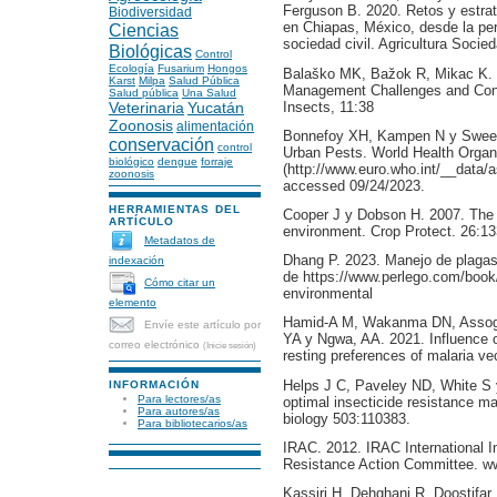
Ferguson B. 2020. Retos y estrat
Biodiversidad
en Chiapas, México, desde la per
Ciencias
sociedad civil. Agricultura Socie
Biológicas
Control
Ecología
Fusarium
Hongos
Balaško MK, Bažok R, Mikac K. M
Karst
Milpa
Salud Pública
Management Challenges and Contr
Salud pública
Una Salud
Insects, 11:38
Veterinaria
Yucatán
Zoonosis
alimentación
Bonnefoy XH, Kampen N y Sweene
conservación
control
Urban Pests. World Health Organi
biológico
dengue
forraje
(http://www.euro.who.int/__data/
zoonosis
accessed 09/24/2023.
HERRAMIENTAS DEL
Cooper J y Dobson H. 2007. The b
ARTÍCULO
environment. Crop Protect. 26:1
Metadatos de
Dhang P. 2023. Manejo de plagas
indexación
de https://www.perlego.com/boo
Cómo citar un
environmental
elemento
Hamid-A M, Wakanma DN, Assogb
Envíe este artículo por
YA y Ngwa, AA. 2021. Influence of
correo electrónico
(Inicie sesión)
resting preferences of malaria v
Helps J C, Paveley ND, White S 
INFORMACIÓN
Para lectores/as
optimal insecticide resistance ma
Para autores/as
biology 503:110383.
Para bibliotecarios/as
IRAC. 2012. IRAC International I
Resistance Action Committee. www
Kassiri H, Dehghani R, Doostifa