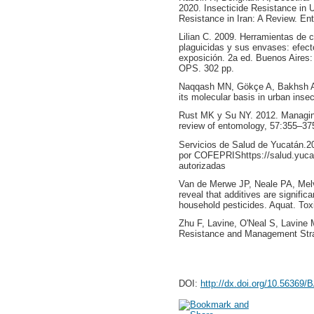
2020. Insecticide Resistance in
Resistance in Iran: A Review. En
Lilian C. 2009. Herramientas de 
plaguicidas y sus envases: efect
exposición. 2a ed. Buenos Aires
OPS. 302 pp.
Naqqash MN, Gökçe A, Bakhsh A, 
its molecular basis in urban inse
Rust MK y Su NY. 2012. Managing
review of entomology, 57:355–37
Servicios de Salud de Yucatán.2
por COFEPRIShttps://salud.yuca
autorizadas
Van de Merwe JP, Neale PA, Melv
reveal that additives are signific
household pesticides. Aquat. Tox
Zhu F, Lavine, O'Neal S, Lavine 
Resistance and Management Stra
DOI:
http://dx.doi.org/10.56369