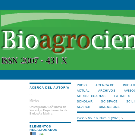
INICIO
ACERCA DE
INICIA
ACERCA DEL AUTOR/A
ACTUAL
ARCHIVOS
AVISO
. .
AGROPECUARIAS
LATINDEX
.
México
SCHOLAR
SCISPACE
SCILI
SEARCH
DIMENSIONS
Universidad AutÃ³noma de
YucatÃ¡n Departamento de
BiologÃ­a Marina
Inicio
>
Vol. 16, Núm. 1 (2023)
>
.
ELEMENTOS
RELACIONADOS