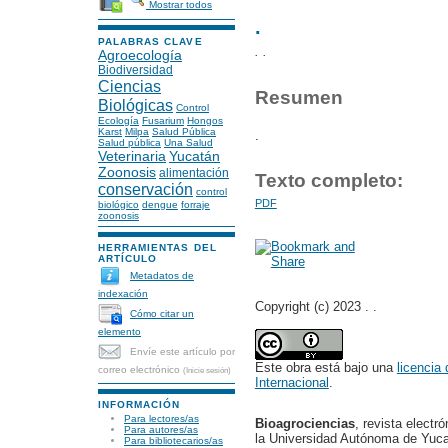
Mostrar todos
.
PALABRAS CLAVE
. .
Agroecología
Biodiversidad
Ciencias
Resumen
Biológicas
Control
Ecología
Fusarium
Hongos
Karst
Milpa
Salud Pública
.
Salud pública
Una Salud
Veterinaria
Yucatán
Zoonosis
alimentación
Texto completo:
conservación
control
PDF
biológico
dengue
forraje
zoonosis
HERRAMIENTAS DEL
ARTÍCULO
Metadatos de
indexación
Copyright (c) 2023 . .
Cómo citar un
elemento
Envíe este artículo por
Este obra está bajo una
licencia
correo electrónico
(Inicie sesión)
Internacional
.
INFORMACIÓN
Para lectores/as
Bioagrociencias
, revista electr
Para autores/as
la Universidad Autónoma de Yucat
Para bibliotecarios/as