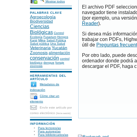
Mostrar todos
El archivo PDF seleccion
navegador tiene instalad
PALABRAS CLAVE
Agroecología
(por ejemplo, una versión
Biodiversidad
Reader
).
Ciencias
Biológicas
Control
Si desea más información
Ecología
Fusarium
Hongos
trabajar con PDFs, Highw
Karst
Milpa
Salud Pública
Salud pública
Una Salud
útil de
Preguntas frecuen
Veterinaria
Yucatán
Zoonosis
alimentación
Por otro lado, puede des
conservación
control
ordenador donde podrá ab
biológico
dengue
forraje
descargar el PDF, haga cl
zoonosis
HERRAMIENTAS DEL
ARTÍCULO
Metadatos de
indexación
Cómo citar un
elemento
Envíe este artículo por
correo electrónico
(Inicie sesión)
INFORMACIÓN
Para lectores/as
Para autores/as
Para bibliotecarios/as