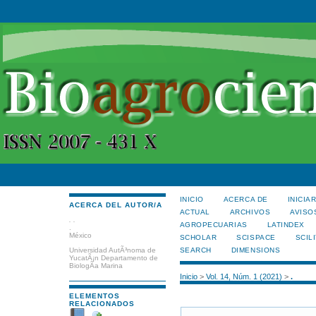
INICIO
ACERCA DE
INICIA
ACERCA DEL AUTOR/A
ACTUAL
ARCHIVOS
AVISO
. .
AGROPECUARIAS
LATINDEX
.
México
SCHOLAR
SCISPACE
SCILI
SEARCH
DIMENSIONS
Universidad AutÃ³noma de
YucatÃ¡n Departamento de
BiologÃ­a Marina
Inicio
>
Vol. 14, Núm. 1 (2021)
>
.
ELEMENTOS
RELACIONADOS