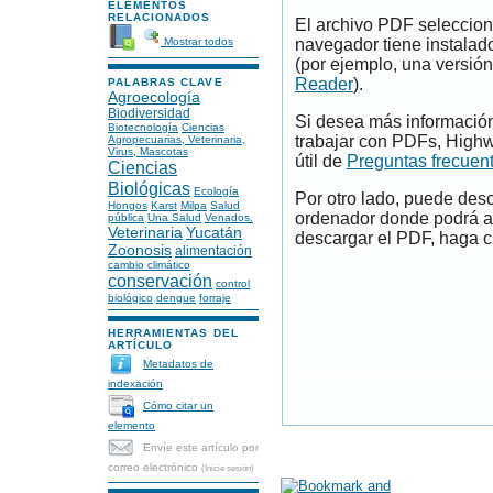
ELEMENTOS
RELACIONADOS
El archivo PDF seleccion
Mostrar todos
navegador tiene instalad
(por ejemplo, una versión
Reader
).
PALABRAS CLAVE
Agroecología
Biodiversidad
Si desea más información
Biotecnología
Ciencias
trabajar con PDFs, Highw
Agropecuarias, Veterinaria,
Virus, Mascotas
útil de
Preguntas frecuen
Ciencias
Biológicas
Ecología
Por otro lado, puede des
Hongos
Karst
Milpa
Salud
ordenador donde podrá ab
pública
Una Salud
Venados.
Veterinaria
Yucatán
descargar el PDF, haga cl
Zoonosis
alimentación
cambio climático
conservación
control
biológico
dengue
forraje
HERRAMIENTAS DEL
ARTÍCULO
Metadatos de
indexación
Cómo citar un
elemento
Envíe este artículo por
correo electrónico
(Inicie sesión)