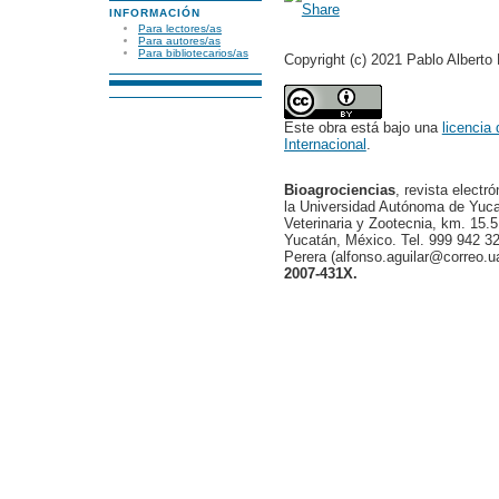
INFORMACIÓN
Para lectores/as
Para autores/as
Para bibliotecarios/as
Copyright (c) 2021 Pablo Alberto
Este obra está bajo una
licencia
Internacional
.
Bioagrociencias
, revista electr
la Universidad Autónoma de Yucat
Veterinaria y Zootecnia, km. 15.5
Yucatán, México. Tel. 999 942 32
Perera (alfonso.aguilar@correo.
2007-431X.