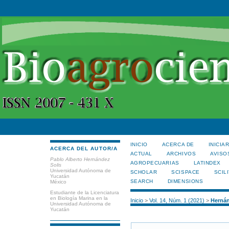
INICIO
ACERCA DE
INICIA
ACERCA DEL AUTOR/A
ACTUAL
ARCHIVOS
AVISO
Pablo Alberto Hernández
AGROPECUARIAS
LATINDEX
Solis
Universidad Autónoma de
SCHOLAR
SCISPACE
SCILI
Yucatán
SEARCH
DIMENSIONS
México
Estudiante de la Licenciatura
en Biología Marina en la
Inicio
>
Vol. 14, Núm. 1 (2021)
>
Hernán
Universidad Autónoma de
Yucatán