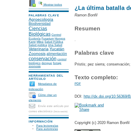
Mostrar todos
¿La última batalla d
Ramon Bonfil
PALABRAS CLAVE
Agroecología
Biodiversidad
Resumen
Ciencias
Biológicas
Control
Ecología
Fusarium
Hongos
.
Karst
Milpa
Salud Pública
Salud pública
Una Salud
Veterinaria
Yucatán
Palabras clave
Zoonosis
alimentación
conservación
control
biológico
dengue
forraje
Pristis; pez sierra; conservación
zoonosis
HERRAMIENTAS DEL
Texto completo:
ARTÍCULO
PDF
Metadatos de
indexación
Cómo citar un
DOI:
http://dx.doi.org/10.56369
elemento
Envíe este artículo por
correo electrónico
(Inicie sesión)
INFORMACIÓN
Copyright (c) 2020 Ramon Bonfil
Para lectores/as
Para autores/as