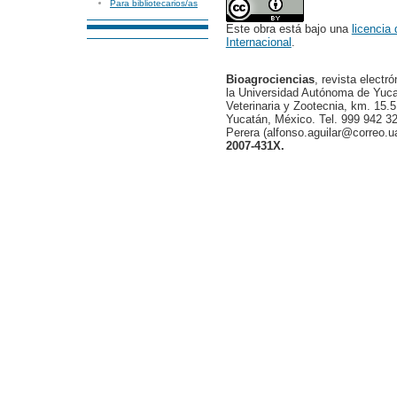
Para bibliotecarios/as
Este obra está bajo una
licencia
Internacional
.
Bioagrociencias
, revista electr
la Universidad Autónoma de Yucat
Veterinaria y Zootecnia, km. 15.5
Yucatán, México. Tel. 999 942 32
Perera (alfonso.aguilar@correo.
2007-431X.