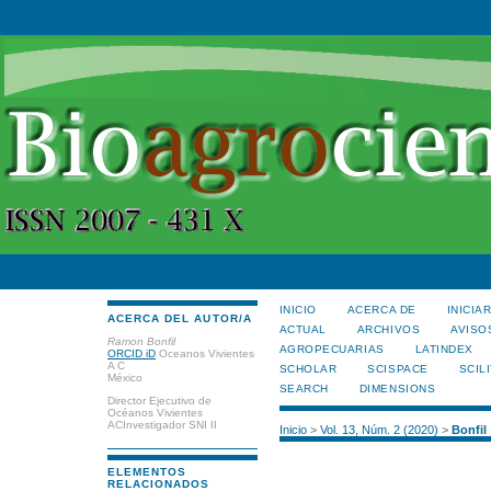
INICIO
ACERCA DE
INICIA
ACERCA DEL AUTOR/A
ACTUAL
ARCHIVOS
AVISO
Ramon Bonfil
AGROPECUARIAS
LATINDEX
ORCID iD
Oceanos Vivientes
A C
SCHOLAR
SCISPACE
SCILI
México
SEARCH
DIMENSIONS
Director Ejecutivo de
Océanos Vivientes
ACInvestigador SNI II
Inicio
>
Vol. 13, Núm. 2 (2020)
>
Bonfil
ELEMENTOS
RELACIONADOS