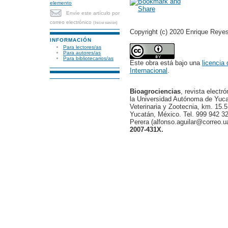
elemento
Envíe este artículo por
correo electrónico
(Inicie sesión)
Copyright (c) 2020 Enrique Reye
INFORMACIÓN
Para lectores/as
Para autores/as
Para bibliotecarios/as
Este obra está bajo una
licencia
Internacional
.
Bioagrociencias
, revista electr
la Universidad Autónoma de Yucat
Veterinaria y Zootecnia, km. 15.5
Yucatán, México. Tel. 999 942 32
Perera (alfonso.aguilar@correo.
2007-431X.