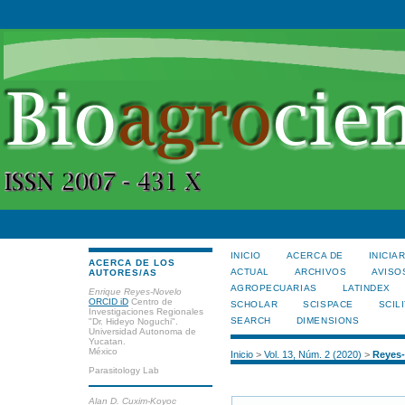
INICIO
ACERCA DE
INICIA
ACERCA DE LOS
ACTUAL
ARCHIVOS
AVISO
AUTORES/AS
AGROPECUARIAS
LATINDEX
Enrique Reyes-Novelo
ORCID iD
Centro de
SCHOLAR
SCISPACE
SCILI
Investigaciones Regionales
SEARCH
DIMENSIONS
"Dr. Hideyo Noguchi".
Universidad Autonoma de
Yucatan.
México
Inicio
>
Vol. 13, Núm. 2 (2020)
>
Reyes
Parasitology Lab
Alan D. Cuxim-Koyoc