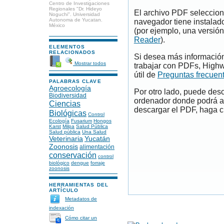
Centro de Investigaciones
Regionales "Dr. Hideyo
El archivo PDF seleccion
Noguchi". Universidad
Autonoma de Yucatan.
navegador tiene instalad
México
(por ejemplo, una versión
Reader
).
ELEMENTOS
RELACIONADOS
Si desea más información
Mostrar todos
trabajar con PDFs, Highw
útil de
Preguntas frecuen
PALABRAS CLAVE
Agroecología
Por otro lado, puede des
Biodiversidad
ordenador donde podrá ab
Ciencias
descargar el PDF, haga cl
Biológicas
Control
Ecología
Fusarium
Hongos
Karst
Milpa
Salud Pública
Salud pública
Una Salud
Veterinaria
Yucatán
Zoonosis
alimentación
conservación
control
biológico
dengue
forraje
zoonosis
HERRAMIENTAS DEL
ARTÍCULO
Metadatos de
indexación
Cómo citar un