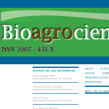
INICIO
ACERC
ACERCA DE LOS AUTORES/AS
AVISOS
CAMP
Carlos Aguilar Pérez
SEMANTIC SCHOL
Universidad Autonoma de Yucatan
DIMENSIONS
Francisco Solorio Sánchez
Universidad Autonoma de Yucatan
Inicio
>
Vol. 12, Núm
Juan Ku Vera
Universidad Autonoma de Yucatan
Juan Magaña Monforte