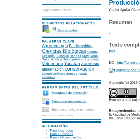
Producción
Carlos Aguilar Pére
Jorge Santos Flores
Resumen
ELEMENTOS RELACIONADOS
Mostrar todos
.
PALABRAS CLAVE
Texto compl
Agroecología
Biodiversidad
Ciencias Biológicas
PDF
Control
Ecología
Fusarium
Hongos
Karst
Milpa
Salud Pública
Salud pública
Una Salud
DOI:
http://dx.doi.
Veterinaria
Yucatán
Zoonosis
conservación
alimentación
control biológico
dengue
forraje
zoonosis
Copyright (c) 2019 
HERRAMIENTAS DEL ARTÍCULO
Metadatos de indexación
Este obra está bajo
Cómo citar un elemento
Envíe este artículo por correo
Bioagrociencias
, 
la Facultad de Medic
electrónico
(Inicie sesión)
00. Editor Responsa
INFORMACIÓN
Para lectores/as
Para autores/as
Para bibliotecarios/as