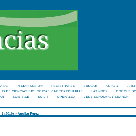
A DE
INICIAR SESIÓN
REGISTRARSE
BUSCAR
ACTUAL
ARC
US DE CIENCIAS BIOLÓGICAS Y AGROPECUARIAS
LATINDEX
GOOGLE S
AR
SCISPACE
SCILIT
OPENALEX
LENS SCHOLARLY SEARCH
. 1 (2019)
>
Aguilar Pérez