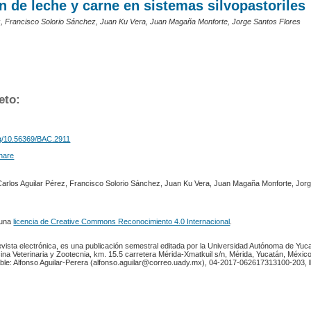
 de leche y carne en sistemas silvopastoriles
z, Francisco Solorio Sánchez, Juan Ku Vera, Juan Magaña Monforte, Jorge Santos Flores
eto:
org/10.56369/BAC.2911
Carlos Aguilar Pérez, Francisco Solorio Sánchez, Juan Ku Vera, Juan Magaña Monforte, Jor
 una
licencia de Creative Commons Reconocimiento 4.0 Internacional
.
revista electrónica, es una publicación semestral editada por la Universidad Autónoma de Yuc
ina Veterinaria y Zootecnia, km. 15.5 carretera Mérida-Xmatkuil s/n, Mérida, Yucatán, México
ble: Alfonso Aguilar-Perera (alfonso.aguilar@correo.uady.mx), 04-2017-062617313100-203,