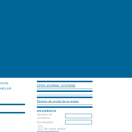
HIVOS
OPEN JOURNAL SYSTEMS
CHOLAR
Servicio de ayuda de la revista
USUARIO/A
Nombre de
usuario/a
Contraseña
No cerrar sesión