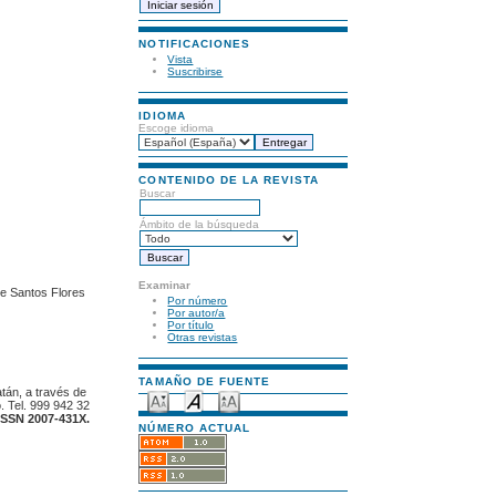
NOTIFICACIONES
Vista
Suscribirse
IDIOMA
Escoge idioma
CONTENIDO DE LA REVISTA
Buscar
Ámbito de la búsqueda
Examinar
ge Santos Flores
Por número
Por autor/a
Por título
Otras revistas
TAMAÑO DE FUENTE
atán, a través de
. Tel. 999 942 32
ISSN 2007-431X.
NÚMERO ACTUAL