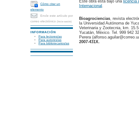
Este obra está bajo una
licencia
Cómo citar un
Internacional
.
elemento
Envíe este artículo por
Bioagrociencias
, revista electr
correo electrónico
(Inicie sesión)
la Universidad Autónoma de Yucat
Veterinaria y Zootecnia, km. 15.5
Yucatán, México. Tel. 999 942 32
INFORMACIÓN
Para lectores/as
Perera (alfonso.aguilar@correo.
Para autores/as
2007-431X.
Para bibliotecarios/as