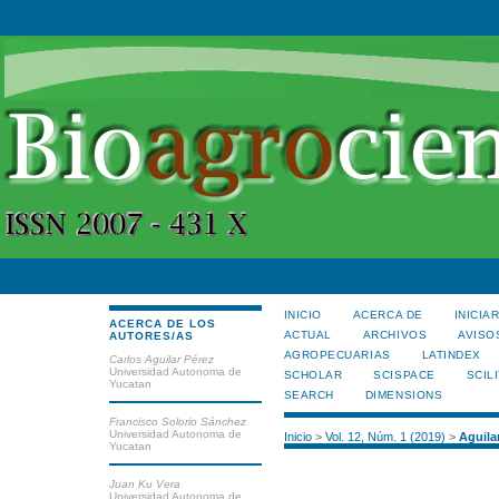
INICIO
ACERCA DE
INICIA
ACERCA DE LOS
ACTUAL
ARCHIVOS
AVISO
AUTORES/AS
AGROPECUARIAS
LATINDEX
Carlos Aguilar Pérez
Universidad Autonoma de
SCHOLAR
SCISPACE
SCILI
Yucatan
SEARCH
DIMENSIONS
Francisco Solorio Sánchez
Universidad Autonoma de
Inicio
>
Vol. 12, Núm. 1 (2019)
>
Aguila
Yucatan
Juan Ku Vera
Universidad Autonoma de