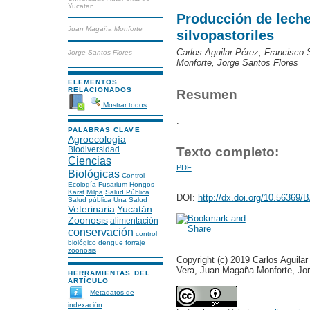
Yucatan
Producción de leche
Juan Magaña Monforte
silvopastoriles
Carlos Aguilar Pérez, Francisco
Jorge Santos Flores
Monforte, Jorge Santos Flores
ELEMENTOS
RELACIONADOS
Resumen
Mostrar todos
.
PALABRAS CLAVE
Agroecología
Biodiversidad
Texto completo:
Ciencias
PDF
Biológicas
Control
Ecología
Fusarium
Hongos
Karst
Milpa
Salud Pública
DOI:
http://dx.doi.org/10.56369/
Salud pública
Una Salud
Veterinaria
Yucatán
Zoonosis
alimentación
conservación
control
biológico
dengue
forraje
zoonosis
Copyright (c) 2019 Carlos Aguila
Vera, Juan Magaña Monforte, Jor
HERRAMIENTAS DEL
ARTÍCULO
Metadatos de
indexación