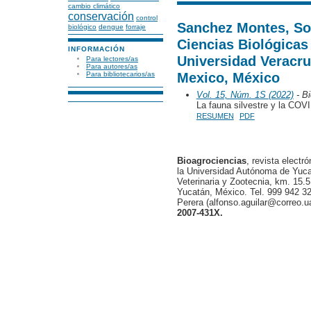
cambio climático
conservación
control
Sanchez Montes, So
biológico
dengue
forraje
Ciencias Biológicas
INFORMACIÓN
Universidad Veracru
Para lectores/as
Para autores/as
Mexico, México
Para bibliotecarios/as
Vol. 15, Núm. 1S (2022)
- B
La fauna silvestre y la COV
RESUMEN
PDF
Bioagrociencias
, revista electr
la Universidad Autónoma de Yucat
Veterinaria y Zootecnia, km. 15.5
Yucatán, México. Tel. 999 942 32
Perera (alfonso.aguilar@correo.
2007-431X.