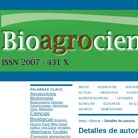
INICIO
ACERCA DE
INICIA
PALABRAS CLAVE
ACTUAL
ARCHIVOS
AVISO
Agroecología
Biodiversidad
AGROPECUARIAS
LATINDEX
Biotecnología
Ciencias
SCHOLAR
SCISPACE
SCILI
Agropecuarias, Veterinaria,
Virus, Mascotas
SEARCH
DIMENSIONS
Ciencias
Biológicas
Ecología
Inicio
>
Buscar
>
Detalles de autor/a
Hongos
Karst
Milpa
Salud
pública
Una Salud
Venados.
Detalles de autor
Veterinaria
Yucatán
Zoonosis
alimentación