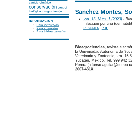
cambio climático
conservación
control
Sanchez Montes, So
biológico
dengue
forraje
Vol. 16, Núm. 1 (2023)
- Bio
INFORMACIÓN
Infección por tiña (dermato
Para lectores/as
RESUMEN
PDF
Para autores/as
Para bibliotecarios/as
Bioagrociencias
, revista electr
la Universidad Autónoma de Yucat
Veterinaria y Zootecnia, km. 15.5
Yucatán, México. Tel. 999 942 32
Perera (alfonso.aguilar@correo.
2007-431X.