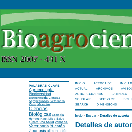
INICIO
ACERCA DE
INICIA
PALABRAS CLAVE
ACTUAL
ARCHIVOS
AVISO
Agroecología
Biodiversidad
AGROPECUARIAS
LATINDEX
Biotecnología
Ciencias
SCHOLAR
SCISPACE
SCILI
Agropecuarias, Veterinaria,
Virus, Mascotas
SEARCH
DIMENSIONS
Ciencias
Biológicas
Ecología
Inicio
>
Buscar
>
Detalles de autor/a
Hongos
Karst
Milpa
Salud
pública
Una Salud
Venados.
Detalles de autor
Veterinaria
Yucatán
Zoonosis
alimentación