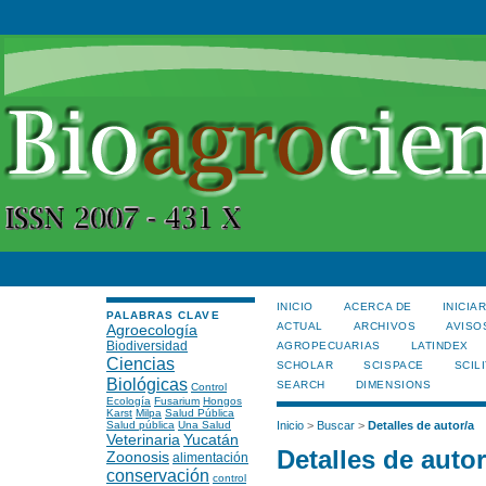
INICIO
ACERCA DE
INICIA
PALABRAS CLAVE
ACTUAL
ARCHIVOS
AVISO
Agroecología
Biodiversidad
AGROPECUARIAS
LATINDEX
Ciencias
SCHOLAR
SCISPACE
SCILI
Biológicas
SEARCH
DIMENSIONS
Control
Ecología
Fusarium
Hongos
Karst
Milpa
Salud Pública
Salud pública
Una Salud
Inicio
>
Buscar
>
Detalles de autor/a
Veterinaria
Yucatán
Detalles de autor
Zoonosis
alimentación
conservación
control