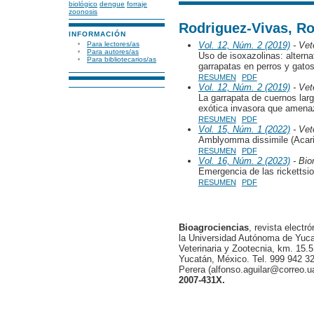
biológico
dengue
forraje
zoonosis
Rodriguez-Vivas, Ro
INFORMACIÓN
Para lectores/as
Vol. 12, Núm. 2 (2019)
- Vete
Para autores/as
Uso de isoxazolinas: alterna
Para bibliotecarios/as
garrapatas en perros y gato
RESUMEN
PDF
Vol. 12, Núm. 2 (2019)
- Vete
La garrapata de cuernos lar
exótica invasora que amenaz
RESUMEN
PDF
Vol. 15, Núm. 1 (2022)
- Vete
Amblyomma dissimile (Acari: 
RESUMEN
PDF
Vol. 16, Núm. 2 (2023)
- Bio
Emergencia de las rickettsio
RESUMEN
PDF
Bioagrociencias
, revista electr
la Universidad Autónoma de Yucat
Veterinaria y Zootecnia, km. 15.5
Yucatán, México. Tel. 999 942 32
Perera (alfonso.aguilar@correo.
2007-431X.