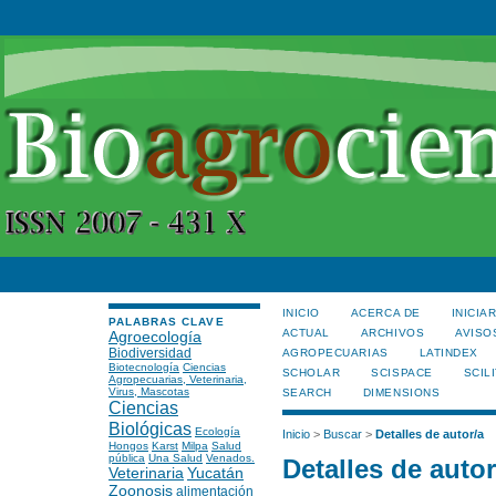
INICIO
ACERCA DE
INICIA
PALABRAS CLAVE
ACTUAL
ARCHIVOS
AVISO
Agroecología
Biodiversidad
AGROPECUARIAS
LATINDEX
Biotecnología
Ciencias
SCHOLAR
SCISPACE
SCILI
Agropecuarias, Veterinaria,
Virus, Mascotas
SEARCH
DIMENSIONS
Ciencias
Biológicas
Ecología
Inicio
>
Buscar
>
Detalles de autor/a
Hongos
Karst
Milpa
Salud
pública
Una Salud
Venados.
Detalles de autor
Veterinaria
Yucatán
Zoonosis
alimentación