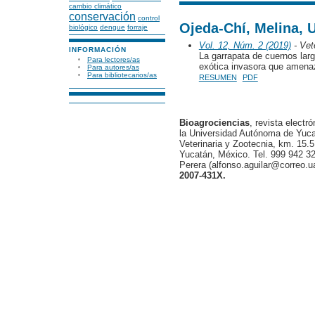
cambio climático
conservación
control
Ojeda-Chí, Melina,
biológico
dengue
forraje
Vol. 12, Núm. 2 (2019)
- Vete
INFORMACIÓN
La garrapata de cuernos lar
Para lectores/as
exótica invasora que amenaz
Para autores/as
Para bibliotecarios/as
RESUMEN
PDF
Bioagrociencias
, revista electr
la Universidad Autónoma de Yucat
Veterinaria y Zootecnia, km. 15.5
Yucatán, México. Tel. 999 942 32
Perera (alfonso.aguilar@correo.
2007-431X.