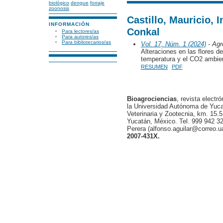
biológico
dengue
forraje
zoonosis
Castillo, Mauricio, 
INFORMACIÓN
Conkal
Para lectores/as
Para autores/as
Para bibliotecarios/as
Vol. 17, Núm. 1 (2024)
- Agr
Alteraciones en las flores de
temperatura y el CO2 ambie
RESUMEN
PDF
Bioagrociencias
, revista electr
la Universidad Autónoma de Yucat
Veterinaria y Zootecnia, km. 15.5
Yucatán, México. Tel. 999 942 32
Perera (alfonso.aguilar@correo.
2007-431X.