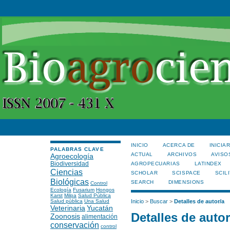
INICIO
ACERCA DE
INICIA
PALABRAS CLAVE
ACTUAL
ARCHIVOS
AVISO
Agroecología
Biodiversidad
AGROPECUARIAS
LATINDEX
Ciencias
SCHOLAR
SCISPACE
SCILI
Biológicas
SEARCH
DIMENSIONS
Control
Ecología
Fusarium
Hongos
Karst
Milpa
Salud Pública
Salud pública
Una Salud
Inicio
>
Buscar
>
Detalles de autor/a
Veterinaria
Yucatán
Detalles de autor
Zoonosis
alimentación
conservación
control