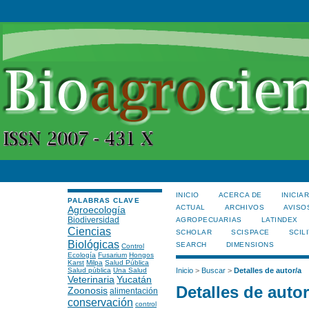
INICIO
ACERCA DE
INICIA
PALABRAS CLAVE
ACTUAL
ARCHIVOS
AVISO
Agroecología
Biodiversidad
AGROPECUARIAS
LATINDEX
Ciencias
SCHOLAR
SCISPACE
SCILI
Biológicas
SEARCH
DIMENSIONS
Control
Ecología
Fusarium
Hongos
Karst
Milpa
Salud Pública
Salud pública
Una Salud
Inicio
>
Buscar
>
Detalles de autor/a
Veterinaria
Yucatán
Detalles de autor
Zoonosis
alimentación
conservación
control