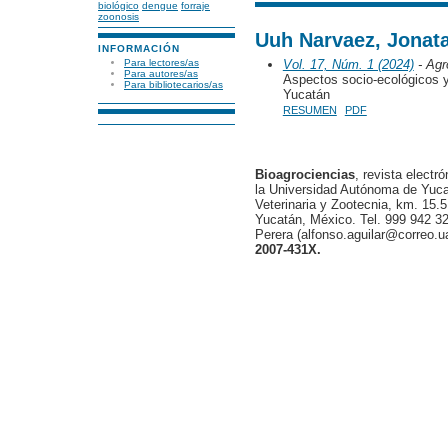
biológico
dengue
forraje
zoonosis
Uuh Narvaez, Jonat
INFORMACIÓN
Para lectores/as
Vol. 17, Núm. 1 (2024)
- Agr
Para autores/as
Aspectos socio-ecológicos y
Para bibliotecarios/as
Yucatán
RESUMEN
PDF
Bioagrociencias
, revista electr
la Universidad Autónoma de Yucat
Veterinaria y Zootecnia, km. 15.5
Yucatán, México. Tel. 999 942 32
Perera (alfonso.aguilar@correo.
2007-431X.