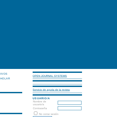
HIVOS
OPEN JOURNAL SYSTEMS
CHOLAR
Servicio de ayuda de la revista
USUARIO/A
Nombre de
usuario/a
Contraseña
No cerrar sesión