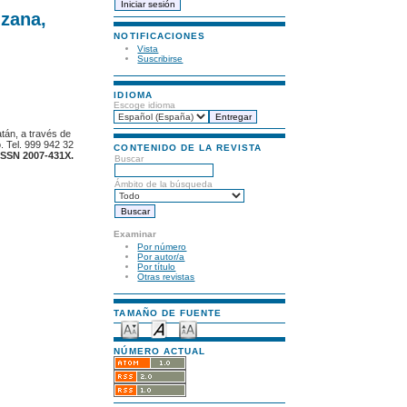
uzana,
NOTIFICACIONES
Vista
Suscribirse
IDIOMA
Escoge idioma
atán, a través de
. Tel. 999 942 32
CONTENIDO DE LA REVISTA
ISSN 2007-431X.
Buscar
Ámbito de la búsqueda
Examinar
Por número
Por autor/a
Por título
Otras revistas
TAMAÑO DE FUENTE
NÚMERO ACTUAL