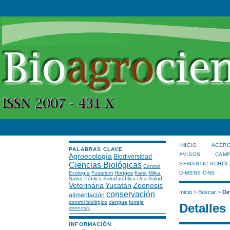
INICIO
ACERC
PALABRAS CLAVE
AVISOS
CAMP
Agroecología
Biodiversidad
Ciencias Biológicas
SEMANTIC SCHOL
Control
Ecología
Fusarium
Hongos
Karst
Milpa
DIMENSIONS
Salud Pública
Salud pública
Una Salud
Veterinaria
Yucatán
Zoonosis
Inicio
>
Buscar
>
De
conservación
alimentación
control biológico
dengue
forraje
Detalles
zoonosis
INFORMACIÓN