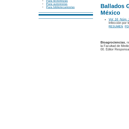
Para lectores/as
Para autores/as
Ballados 
Para bibliotecarios/as
México
Vol. 16, Núm. 
Infección por 
RESUMEN
PD
Bioagrociencias
, 
la Facultad de Medic
00. Editor Responsa