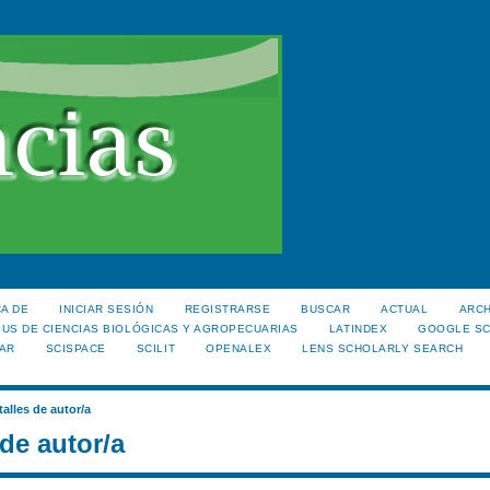
A DE
INICIAR SESIÓN
REGISTRARSE
BUSCAR
ACTUAL
ARC
US DE CIENCIAS BIOLÓGICAS Y AGROPECUARIAS
LATINDEX
GOOGLE S
AR
SCISPACE
SCILIT
OPENALEX
LENS SCHOLARLY SEARCH
talles de autor/a
 de autor/a