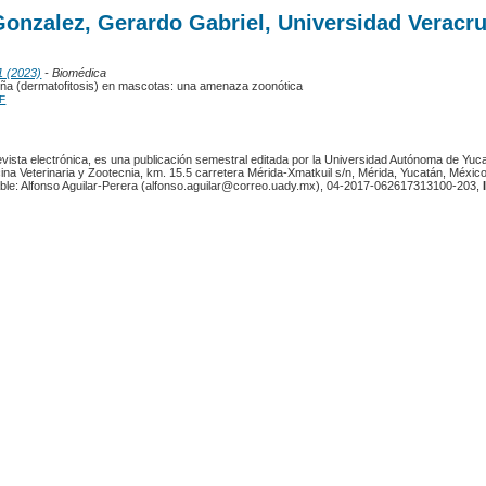
Gonzalez, Gerardo Gabriel, Universidad Veracr
1 (2023)
- Biomédica
tiña (dermatofitosis) en mascotas: una amenaza zoonótica
F
revista electrónica, es una publicación semestral editada por la Universidad Autónoma de Yuc
ina Veterinaria y Zootecnia, km. 15.5 carretera Mérida-Xmatkuil s/n, Mérida, Yucatán, México
ble: Alfonso Aguilar-Perera (alfonso.aguilar@correo.uady.mx), 04-2017-062617313100-203,