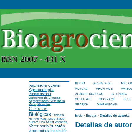
INICIO
ACERCA DE
INICIA
PALABRAS CLAVE
ACTUAL
ARCHIVOS
AVISO
Agroecología
Biodiversidad
AGROPECUARIAS
LATINDEX
Biotecnología
Ciencias
SCHOLAR
SCISPACE
SCILI
Agropecuarias, Veterinaria,
Virus, Mascotas
SEARCH
DIMENSIONS
Ciencias
Biológicas
Ecología
Inicio
>
Buscar
>
Detalles de autor/a
Hongos
Karst
Milpa
Salud
pública
Una Salud
Venados.
Detalles de autor
Veterinaria
Yucatán
Zoonosis
alimentación