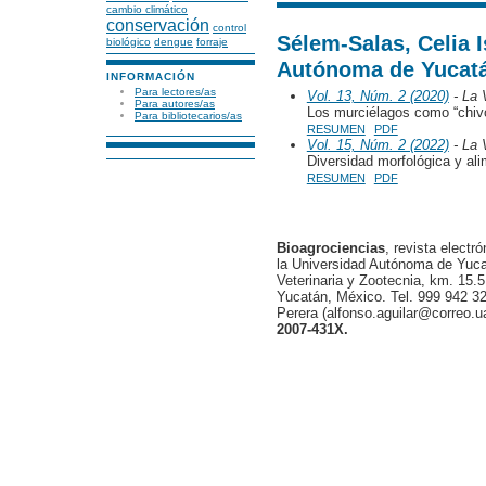
cambio climático
conservación
control
Sélem-Salas, Celia I
biológico
dengue
forraje
Autónoma de Yucatá
INFORMACIÓN
Para lectores/as
Vol. 13, Núm. 2 (2020)
- La 
Para autores/as
Los murciélagos como “chiv
Para bibliotecarios/as
RESUMEN
PDF
Vol. 15, Núm. 2 (2022)
- La 
Diversidad morfológica y ali
RESUMEN
PDF
Bioagrociencias
, revista electr
la Universidad Autónoma de Yucat
Veterinaria y Zootecnia, km. 15.5
Yucatán, México. Tel. 999 942 32
Perera (alfonso.aguilar@correo.
2007-431X.