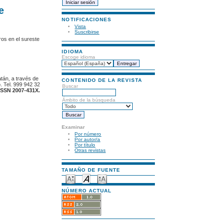
e
NOTIFICACIONES
Vista
Suscribirse
ros en el sureste
IDIOMA
Escoge idioma
atán, a través de
CONTENIDO DE LA REVISTA
. Tel. 999 942 32
Buscar
ISSN 2007-431X.
Ámbito de la búsqueda
Examinar
Por número
Por autor/a
Por título
Otras revistas
TAMAÑO DE FUENTE
NÚMERO ACTUAL