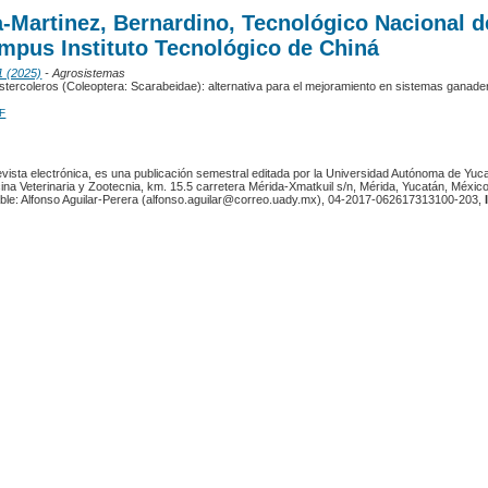
a-Martinez, Bernardino, Tecnológico Nacional d
mpus Instituto Tecnológico de Chiná
1 (2025)
- Agrosistemas
tercoleros (Coleoptera: Scarabeidae): alternativa para el mejoramiento en sistemas ganade
F
revista electrónica, es una publicación semestral editada por la Universidad Autónoma de Yuc
ina Veterinaria y Zootecnia, km. 15.5 carretera Mérida-Xmatkuil s/n, Mérida, Yucatán, México
ble: Alfonso Aguilar-Perera (alfonso.aguilar@correo.uady.mx), 04-2017-062617313100-203,