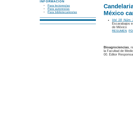
INFORMACIÓN
Candelari
Para lectores/as
Para autores/as
México ca
Para bibliotecarios/as
Vol. 18, Núm. 
Escarabajos es
de México
RESUMEN
PD
Bioagrociencias
, 
la Facultad de Medic
00. Editor Responsa