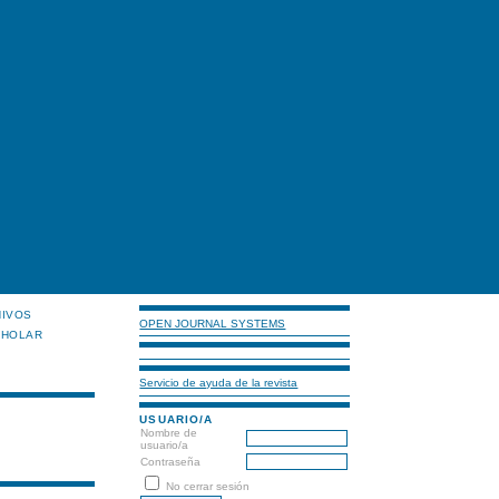
HIVOS
OPEN JOURNAL SYSTEMS
CHOLAR
Servicio de ayuda de la revista
USUARIO/A
Nombre de
usuario/a
Contraseña
No cerrar sesión