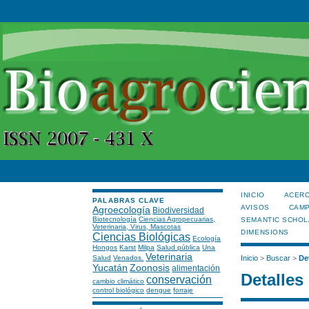
INICIO
ACERC
PALABRAS CLAVE
AVISOS
CAMP
Agroecología
Biodiversidad
Biotecnología
Ciencias Agropecuarias,
SEMANTIC SCHOL
Veterinaria, Virus, Mascotas
DIMENSIONS
Ciencias Biológicas
Ecología
Hongos
Karst
Milpa
Salud pública
Una
Veterinaria
Salud
Venados.
Inicio
>
Buscar
>
De
Yucatán
Zoonosis
alimentación
Detalles
conservación
cambio climático
control biológico
dengue
forraje