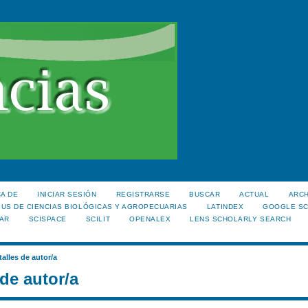
A DE
INICIAR SESIÓN
REGISTRARSE
BUSCAR
ACTUAL
ARC
US DE CIENCIAS BIOLÓGICAS Y AGROPECUARIAS
LATINDEX
GOOGLE S
AR
SCISPACE
SCILIT
OPENALEX
LENS SCHOLARLY SEARCH
talles de autor/a
 de autor/a