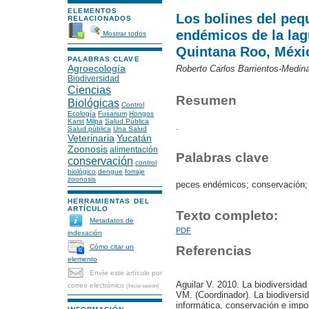
ELEMENTOS
Los bolines del pe
RELACIONADOS
endémicos de la la
Mostrar todos
Quintana Roo, Méxi
PALABRAS CLAVE
Agroecología
Roberto Carlos Barrientos-Medin
Biodiversidad
Ciencias
Resumen
Biológicas
Control
Ecología
Fusarium
Hongos
Karst
Milpa
Salud Pública
.
Salud pública
Una Salud
Veterinaria
Yucatán
Zoonosis
alimentación
Palabras clave
conservación
control
biológico
dengue
forraje
zoonosis
peces endémicos; conservación;
HERRAMIENTAS DEL
ARTÍCULO
Texto completo:
Metadatos de
PDF
indexación
Cómo citar un
Referencias
elemento
Envíe este artículo por
Aguilar V. 2010. La biodiversida
correo electrónico
(Inicie sesión)
VM. (Coordinador). La biodiversi
informática, conservación e impo