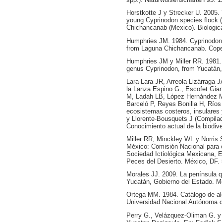
Horstkotte J y Strecker U. 2005. T
young Cyprinodon species flock (
Chichancanab (Mexico). Biologica
Humphries JM. 1984. Cyprinodon v
from Laguna Chichancanab. Cope
Humphries JM y Miller RR. 1981. 
genus Cyprinodon, from Yucatán,
Lara-Lara JR, Arreola Lizárraga 
la Lanza Espino G., Escofet Gia
M, Ladah LB, López Hernández 
Barceló P, Reyes Bonilla H, Río
ecosistemas costeros, insulares 
y Llorente-Bousquets J (Compilado
Conocimiento actual de la biodi
Miller RR, Minckley WL y Norris
México: Comisión Nacional para e
Sociedad Ictiológica Mexicana, E
Peces del Desierto. México, DF. 
Morales JJ. 2009. La península q
Yucatán, Gobierno del Estado. Mé
Ortega MM. 1984. Catálogo de al
Universidad Nacional Autónoma d
Perry G., Velázquez-Oliman G. y