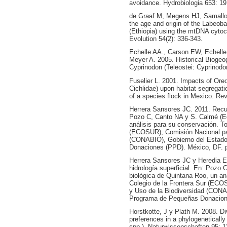
avoidance. Hydrobiologia 653: 19
de Graaf M, Megens HJ, Samallo J
the age and origin of the Labeob
(Ethiopia) using the mtDNA cyto
Evolution 54(2): 336-343.
Echelle AA., Carson EW, Echell
Meyer A. 2005. Historical Bioge
Cyprinodon (Teleostei: Cyprinodo
Fuselier L. 2001. Impacts of Or
Cichlidae) upon habitat segregat
of a species flock in Mexico. Rev
Herrera Sansores JC. 2011. Recur
Pozo C, Canto NA y S. Calmé (Ed
análisis para su conservación. To
(ECOSUR), Comisión Nacional par
(CONABIO), Gobierno del Estad
Donaciones (PPD). México, DF. p
Herrera Sansores JC y Heredia E
hidrología superficial. En: Pozo
biológica de Quintana Roo, un an
Colegio de la Frontera Sur (ECO
y Uso de la Biodiversidad (CONA
Programa de Pequeñas Donacione
Horstkotte, J y Plath M. 2008. Di
preferences in a phylogenetically
spp.). Naturwissenschaften 95: 1