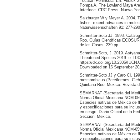
Yucatan Peninsula. En: Fedick S
Pompa A. The Lowland Maya Area
Interface. CRC Press. Nueva York
Salzburger W y Meyer A. 2004. Th
fishes: recent advances in molec
Naturwissenschaften 91: 277-290
Schmitter-Soto JJ. 1998. Catálog
Roo. Guías Científicas ECOSUR. E
de las Casas. 239 pp.
Schmitter-Soto, J. 2019. Astyana
Threatened Species 2019: e.T1
https://dx.doi.org/10.2305/IUC
Downloaded on 16 September 20
Schmitter-Soto JJ y Caro CI. 1997
mossambicus (Perciformes: Cichli
Quintana Roo, Mexico. Revista de
SEMARNAT (Secretaría del Medio
Norma Oficial Mexicana NOM-05
Especies nativas de México de fl
y especificaciones para su inclu
en riesgo. Diario Oficial de la 
Sección. México.
SEMARNAT (Secretaría del Medio
Norma Oficial Mexicana NOM-05
Especies nativas de México de fl
y especificaciones para su inclu