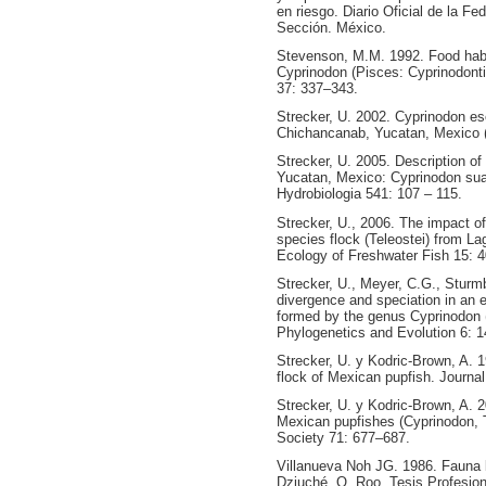
en riesgo. Diario Oficial de la F
Sección. México.
Stevenson, M.M. 1992. Food hab
Cyprinodon (Pisces: Cyprinodonti
37: 337–343.
Strecker, U. 2002. Cyprinodon e
Chichancanab, Yucatan, Mexico (
Strecker, U. 2005. Description 
Yucatan, Mexico: Cyprinodon sua
Hydrobiologia 541: 107 – 115.
Strecker, U., 2006. The impact o
species flock (Teleostei) from 
Ecology of Freshwater Fish 15: 
Strecker, U., Meyer, C.G., Sturm
divergence and speciation in an 
formed by the genus Cyprinodon (
Phylogenetics and Evolution 6: 
Strecker, U. y Kodric-Brown, A. 
flock of Mexican pupfish. Journal
Strecker, U. y Kodric-Brown, A. 2
Mexican pupfishes (Cyprinodon, Te
Society 71: 677–687.
Villanueva Noh JG. 1986. Fauna 
Dziuché, Q. Roo. Tesis Profesio