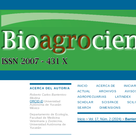
INICIO
ACERCA DE
INICIA
ACERCA DEL AUTOR/A
ACTUAL
ARCHIVOS
AVISO
Roberto Carlos Barrientos-
AGROPECUARIAS
LATINDEX
Medina
ORCID iD
Universidad
SCHOLAR
SCISPACE
SCILI
Autónoma de Yucatán
SEARCH
DIMENSIONS
México
Departamento de Ecología,
Facultad de Medicina
Inicio
>
Vol. 17, Núm. 2 (2024)
>
Barrie
Veterinaria y Zootecnia,
Universidad Autónoma de
Yucatán