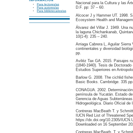
INFORMACIÓN
Nacional para la Cultura y las A
Para lectores/as
D.F. pp: 37 – 60.
Para autores/as
Para bibliotecarios/as
Alcocer J y Hammer UT. 1998. Sa
Ecosystem Health and Manageme
Álvarez del Villar J. 1949. Una 
la laguna Chichankanab, Quintan
10(1-4): 235 – 240.
Arriaga Cabrera L, Aguilar Sierr
continentales y diversidad biol
pp.
Aviléz Tax GA. 2015. Paisajes ru
(1840-1940). Tesis de Doctorado 
Estudios Superiores en Antropolo
Barlow G. 2008. The cichlid fishe
Basic Books. Cambridge. 335 pp
CONAGUA. 2002. Determinación de
península de Yucatán. Estado de
Gerencia de Aguas Subterráneas
Hidrogeológica. Diario Oficial de
Contreras MacBeath T. y Schmitte
IUCN Red List of Threatened Sp
https://dx.doi.org/10.2305/IUC
Downloaded on 16 September 20
Contreras MacBeath, T. y Schmit